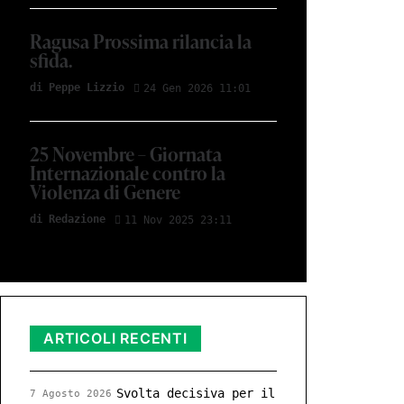
Ragusa Prossima rilancia la
sfida.
di Peppe Lizzio
24 Gen 2026 11:01
25 Novembre – Giornata
Internazionale contro la
Violenza di Genere
di Redazione
11 Nov 2025 23:11
ARTICOLI RECENTI
Svolta decisiva per il
7 Agosto 2026