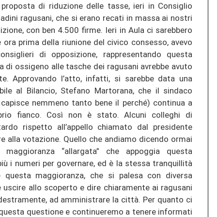
roposta di riduzione delle tasse, ieri in Consiglio
adini ragusani, che si erano recati in massa ai nostri
izione, con ben 4.500 firme. Ieri in Aula ci sarebbero
he ora prima della riunione del civico consesso, avevo
onsiglieri di opposizione, rappresentando questa
a di ossigeno alle tasche dei ragusani avrebbe avuto
te. Approvando l’atto, infatti, si sarebbe data una
abile al Bilancio, Stefano Martorana, che il sindaco
 si capisce nemmeno tanto bene il perché) continua a
rio fianco. Così non è stato. Alcuni colleghi di
itardo rispetto all’appello chiamato dal presidente
ere alla votazione. Quello che andiamo dicendo ormai
 maggioranza “allargata” che appoggia questa
 i numeri per governare, ed è la stessa tranquillità
e questa maggioranza, che si palesa con diversa
e uscire allo scoperto e dire chiaramente ai ragusani
destramente, ad amministrare la città. Per quanto ci
u questa questione e continueremo a tenere informati