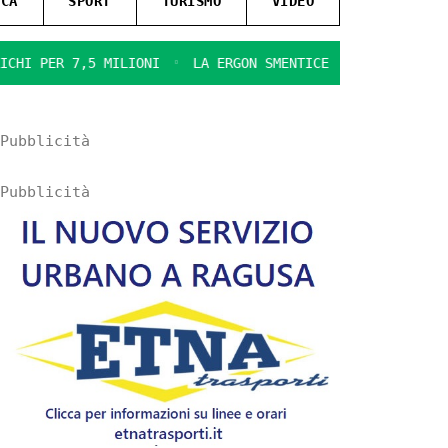
ICA
SPORT
TURISMO
VIDEO
PER 7,5 MILIONI
LA ERGON SMENTICE
LA COMMEDIA DELL
Pubblicità
Pubblicità