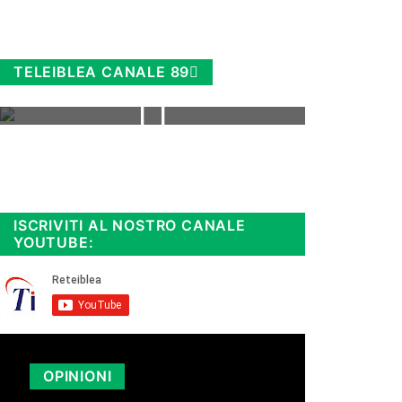
TELEIBLEA CANALE 89
Rimani sempre aggiornato, scopri
la
Diretta TV e le repliche in
streaming. Cloicca qui!
.
ISCRIVITI AL NOSTRO CANALE
YOUTUBE:
OPINIONI