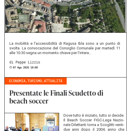
La mobilità e l'accessibilità di Ra­gu­sa Ibla sono a un punto di
svol­ta. La con­vo­ca­zio­ne del Con­siglio Co­mu­na­le per martedì 11
alle 10:30 segna un mo­men­to chia­ve per l'in­te­ra…
di Peppe Li­z­zio
07 Ago 2026 10:08
ECONOMIA
,
TURISMO
,
ATTUALITÀ
Presentate le Finali Scudetto di
beach soccer
Dove tutto è in­izia­to, tutto si de­ci­de.
Il Beach Soc­cer FIGC-​Lega Na­zio­
na­le Di­let­tan­ti torna a Scoglit­ti ven­ti­
due anni dopo il 2004, anno che