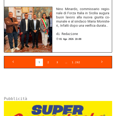
Nino Mi­nar­do, com­mis­sa­rio re­gio­
na­le di Forza Ita­lia in Si­ci­lia au­gu­ra
buon la­vo­ro alla nuova giun­ta co­
mu­na­le e al sin­da­co Maria Mo­nis­te­
ri,. In­fat­ti dopo una ve­ri­fi­ca du­ra­ta…
di Red­azio­ne
01 Ago 2026 18:08
1
…
2
3
1.262
Pubblicità