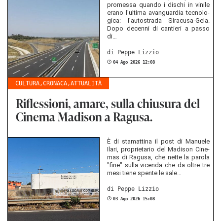
prom­es­sa quan­do i dis­chi in vi­ni­le
erano l'ul­ti­ma avan­guar­dia tec­no­lo­
gi­ca: l’au­tos­tra­da Siracusa-​Gela.
Dopo dec­en­ni di can­tie­ri a passo
di…
di Peppe Li­z­zio
04 Ago 2026 12:08
CULTURA
,
CRONACA
,
ATTUALITÀ
Riflessioni, amare, sulla chiusura del
Cinema Madison a Ragusa.
È di sta­mat­ti­na il post di Ma­nue­le
Ilari, pro­prie­ta­rio del Ma­di­son Ci­ne­
mas di Ra­gu­sa, che nette la par­o­la
"fine" sulla vi­cen­da che da oltre tre
mesi tiene spen­te le sale…
di Peppe Li­z­zio
03 Ago 2026 15:08