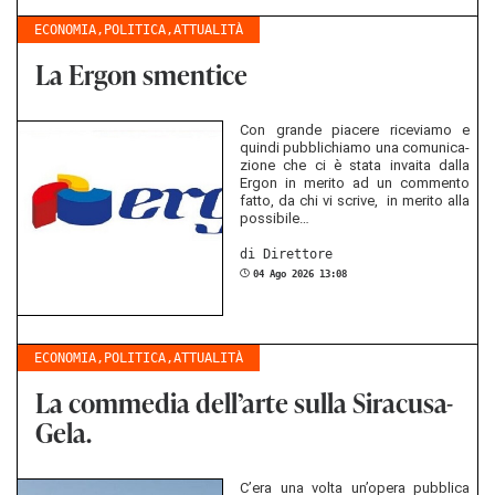
ECONOMIA
,
POLITICA
,
ATTUALITÀ
La Ergon smentice
Con gran­de pia­ce­re ri­ce­via­mo e
quin­di pu­bbli­chi­a­mo una co­mu­ni­ca­
zio­ne che ci è stata in­va­i­ta dalla
Ergon in me­ri­to ad un com­men­to
fatto, da chi vi scri­ve, in me­ri­to alla
pos­si­bi­le…
di Di­ret­to­re
04 Ago 2026 13:08
ECONOMIA
,
POLITICA
,
ATTUALITÀ
La commedia dell’arte sulla Siracusa-
Gela.
C’era una volta un’opera pu­bbli­ca