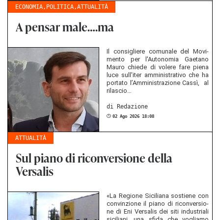
ECONOMIA
,
POLITICA
,
ATTUALITÀ
A pensar male….ma
Il con­siglie­re co­mu­na­le del Mo­vi­
men­to per l'Au­to­no­mia Gae­ta­no
Mauro chie­de di vo­le­re fare piena
luce sull'iter am­mi­nis­tra­ti­vo che ha
por­ta­to l’Am­mi­nis­tra­zio­ne Cassì, al
ri­la­s­cio…
di Red­azio­ne
02 Ago 2026 18:08
ATTUALITÀ
Sul piano di riconversione della
Versalis
«La Re­gio­ne Si­ci­lia­na sos­tie­ne con
con­vi­n­zio­ne il piano di ri­con­ver­sio­
ne di Eni Ver­sa­lis dei siti in­du­stria­li
si­ci­lia­ni, una sfida che voglia­mo