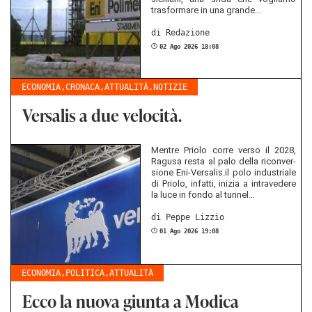
tras­for­ma­re in una gran­de…
di Red­azio­ne
02 Ago 2026 18:08
ECONOMIA
,
CRONACA
,
ATTUALITÀ
,
NOTIZIE
Versalis a due velocità.
Men­tre Prio­lo corre verso il 2028,
Ra­gu­sa resta al palo della ri­con­ver­
sio­ne Eni-​Versalis.il polo in­du­stria­le
di Prio­lo, in­fat­ti, in­izia a in­tra­ve­de­re
la luce in fondo al tun­nel…
di Peppe Li­z­zio
01 Ago 2026 19:08
ECONOMIA
,
POLITICA
,
ATTUALITÀ
Ecco la nuova giunta a Modica