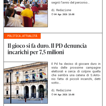
segnò l'avvio del per­cor­so…
di Red­azio­ne
04 Ago 2026 18:08
POLITICA
,
ATTUALITÀ
Il gioco si fa duro. Il PD denuncia
incarichi per 7,5 milioni
Il Pd ha de­ci­so di gio­ca­re duro in
vista delle pros­si­me cam­pag­ne
elet­to­ra­li e cerca di col­pi­re quel­la
che sem­bra una ca­te­na di S.An­to­
nio fatta di pic­co­li in­ca­ri­chi, detti
sotto…
di Red­azio­ne
04 Ago 2026 18:08