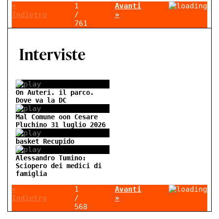
«
1
Avanti
Indietro
/
»
761
On Auteri. il parco.
Dove va la DC
Mal Comune oon Cesare
Pluchino 31 luglio 2026
basket Recupido
Alessandro Tumino:
Sciopero dei medici di
famiglia
«
1
Avanti
Indietro
/
»
568