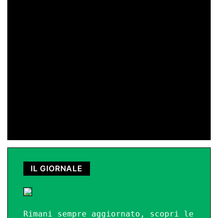
di Peppe Lizzio
24 Gen 2026 11:01
di Redazione
11 Nov 2025 23:11
IL GIORNALE
Rimani sempre aggiornato, scopri le