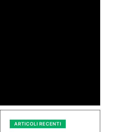
di Redazione
11 Mag 2026 23:05
di Peppe Lizzio
24 Gen 2026 11:01
di Redazione
11 Nov 2025 23:11
ARTICOLI RECENTI