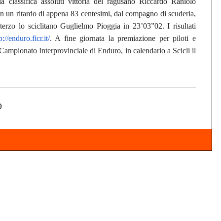
a classifica assoluti vittoria del ragusano Riccardo Raniolo
 un ritardo di appena 83 centesimi, dal compagno di scuderia,
erzo lo sciclitano Guglielmo Pioggia in 23’03”02. I risultati
p://enduro.ficr.it/
. A fine giornata la premiazione per piloti e
Campionato Interprovinciale di Enduro, in calendario a Scicli il
0