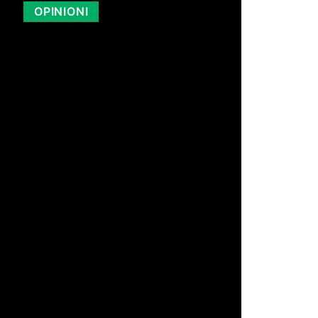
OPINIONI
di Redazione
19 Lug 2026 13:07