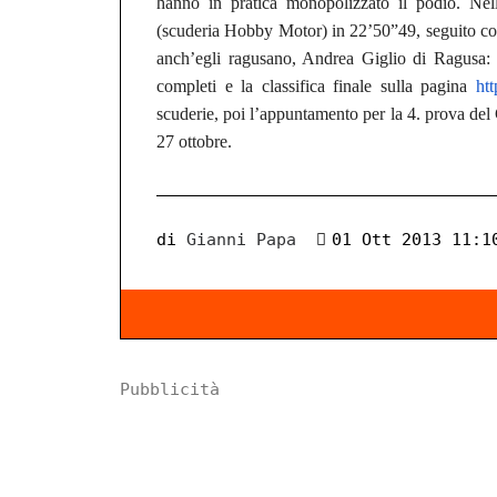
hanno in pratica monopolizzato il podio. Nell
(scuderia Hobby Motor) in 22’50”49, seguito con
anch’egli ragusano, Andrea Giglio di Ragusa: t
completi e la classifica finale sulla pagina
htt
scuderie, poi l’appuntamento per la 4. prova del 
27 ottobre.
di
Gianni Papa
01 Ott 2013 11:1
Pubblicità