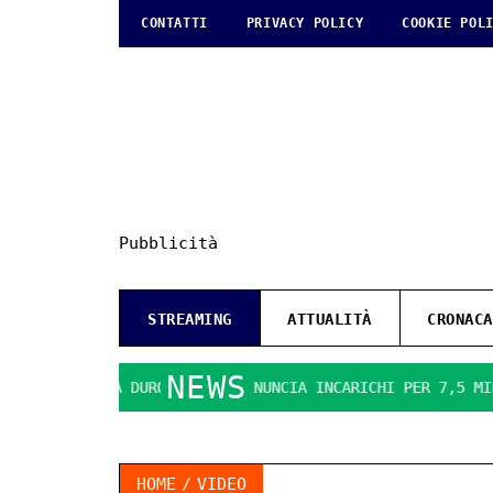
CONTATTI
PRIVACY POLICY
COOKIE POL
Pubblicità
STREAMING
ATTUALITÀ
CRONACA
NEWS
OCO SI FA DURO. IL PD DENUNCIA INCARICHI PER 7,5 MILIONI
HOME
VIDEO