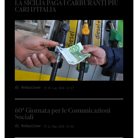
LA SICILIA PAGA I CARBURANTI PIÙ
CARI D’ITALIA
di Red­azio­ne
19 Lug 2026 13:07
60ª Giornata per le Comunicazioni
Sociali
di Red­azio­ne
11 Mag 2026 23:05