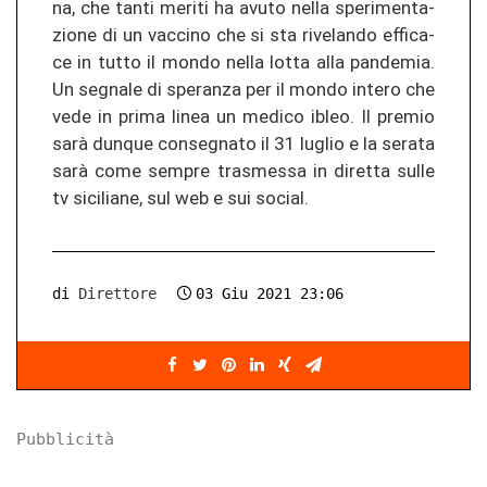
na, che tanti me­ri­ti ha avuto nella sper­imen­ta­
zio­ne di un vac­ci­no che si sta ri­ve­lan­do ef­fi­ca­
ce in tutto il mondo nella lotta alla pan­de­mia.
Un seg­na­le di spe­ran­za per il mondo in­te­ro che
vede in prima linea un me­di­co ibleo. Il pre­mio
sarà dun­que conseg­na­to il 31 lu­glio e la se­ra­ta
sarà come sem­pre tras­m­es­sa in di­ret­ta sulle
tv si­ci­lia­ne, sul web e sui so­cial.
di
Direttore
03 Giu 2021 23:06
Pubblicità