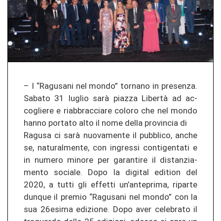
– I “Ra­gu­s­a­ni nel mondo” tor­na­no in pre­sen­za.
Sa­ba­to 31 lu­glio sarà pia­z­za Libertà ad ac­
coglie­re e riabbrac­cia­re co­lo­ro che nel mondo
hanno por­ta­to alto il nome della pro­vin­cia di
Ra­gu­sa ci sarà nuo­va­men­te il pu­bbli­co, anche
se, na­tu­ral­men­te, con in­gres­si con­ti­gen­ta­ti e
in nu­me­ro mi­no­re per ga­ran­ti­re il di­stan­zia­
men­to so­cia­le. Dopo la digi­tal edi­tion del
2020, a tutti gli ef­fet­ti un’an­te­pri­ma, ri­par­te
dun­que il pre­mio “Ra­gu­s­a­ni nel mondo” con la
sua 26esima edi­zio­ne. Dopo aver ce­le­bra­to il