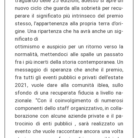
tra­guar­do delle 25 edi­zio­ni, ad­es­so si apre un
nuovo ciclo che guar­da alla sobrietà per re­cu­
pe­ra­re il sig­ni­fi­ca­to più in­trin­se­co del pre­mio
st­es­so, l’ap­par­te­nen­za alla pro­pria terra d’ori­
gi­ne. Una ri­par­ten­za che ha avrà anche un sig­
ni­fi­ca­to di
ot­ti­mis­mo e au­spi­cio per un ri­tor­no verso la
normalità, met­ten­do­ci alle spal­le un pas­sa­to
fra i più in­cer­ti della sto­ria con­tem­po­ra­nea. Un
mes­sag­gio di spe­ran­za che anche il pre­mio,
fra tutti gli even­ti pu­bbli­ci e pri­va­ti dell’es­ta­te
2021, vuole dare alla comunità iblea, sullo
sfon­do di una re­cu­pe­ra­ta fi­du­cia a li­vel­lo na­
zio­na­le. “Con il co­in­vol­gi­men­to di nu­me­ro­si
com­po­nen­ti dello staff or­ga­ni­z­za­ti­vo, in col­la­
bo­ra­zio­ne con al­cu­ne azien­de pri­va­te e il pa­
tro­ci­nio di enti pu­bbli­ci , sarà re­a­li­z­za­to un
even­to che vuole rac­con­ta­re an­co­ra una volta