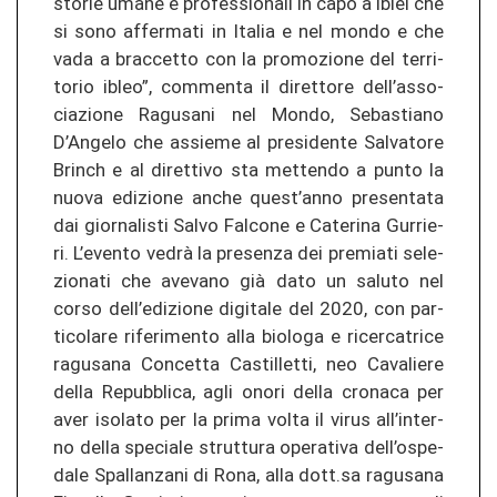
sto­rie umane e pro­fes­sio­na­li in capo a iblei che
si sono af­fer­ma­ti in Ita­lia e nel mondo e che
vada a brac­cet­to con la pro­mo­zio­ne del ter­ri­
to­rio ibleo”, com­men­ta il di­ret­to­re dell’as­so­
cia­zio­ne Ra­gu­s­a­ni nel Mondo, Se­bas­tia­no
D’An­ge­lo che as­sie­me al pre­si­den­te Sal­va­to­re
Brinch e al di­ret­ti­vo sta met­ten­do a punto la
nuova edi­zio­ne anche quest’anno pre­sen­ta­ta
dai gior­na­lis­ti Salvo Fal­co­ne e Ca­te­ri­na Gur­rie­
ri. L’even­to vedrà la pre­sen­za dei pre­mia­ti se­le­
zio­na­ti che ave­va­no già dato un sa­lu­to nel
corso dell’edi­zio­ne digi­ta­le del 2020, con par­
ti­co­la­re ri­fe­rimen­to alla bi­o­lo­ga e ri­cer­ca­tri­ce
ra­gu­s­a­na Con­cet­ta Cas­til­let­ti, neo Cav­a­lie­re
della Re­pu­bbli­ca, agli onori della cro­na­ca per
aver iso­la­to per la prima volta il virus all’in­ter­
no della spe­cia­le strut­tu­ra ope­ra­ti­va dell’ospe­
da­le Spal­lan­za­ni di Rona, alla dott.sa ra­gu­s­a­na