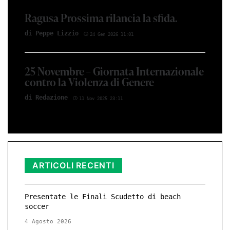
Ragusa Prossima rilancia la sfida.
di Peppe Li­z­zio
24 Gen 2026 11:01
25 Novembre – Giornata Internazionale
contro la Violenza di Genere
di Red­azio­ne
11 Nov 2025 23:11
ARTICOLI RECENTI
Presentate le Finali Scudetto di beach
soccer
4 Agosto 2026