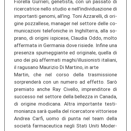
Fiorel­la Gur­rie­ri, ge­ne­ti­s­ta, con un pas­sa­to di
ri­cer­ca­tri­ce nello stu­dio e nell’in­di­vi­dua­zio­ne di
im­por­tan­ti ge­no­mi, all’ing. Toni Az­za­rel­li, di ori­
gi­ne po­z­zal­le­se, ma­na­ger nel set­to­re delle co­
mu­ni­ca­zio­ni te­le­fo­ni­che in In­ghil­ter­ra, alla so­
pra­no, di ori­gi­ni ispi­ce­se, Clau­dia Oddo, molto
af­fer­ma­ta in Ger­ma­nia dove risie­de. In­fi­ne una
pre­sen­za spu­m­eg­gian­te ed ori­gi­na­le, quel­la di
uno dei più af­fer­ma­ti maghi/il­lu­sio­nis­ti ita­lia­ni,
il ra­gu­s­a­no Mau­ri­zio Di Mar­ti­no, in arte
Mar­tin, che nel corso della tras­mis­sio­ne
sorprenderà con un nu­me­ro ad ef­fet­to. Sarò
pre­mia­to anche Ray Ci­vel­lo, im­pren­di­to­re di
suc­ces­so nel set­to­re della bel­le­z­za in Ca­na­da,
di ori­gi­ne mo­di­ca­na. Altra im­por­tan­te tes­ti­
mo­nian­za sarà quel­la del ri­cer­ca­to­re vit­to­ri­ese
An­drea Carfi, uomo di punta nel team della
società far­ma­ceu­ti­ca negli Stati Uniti Mo­der­