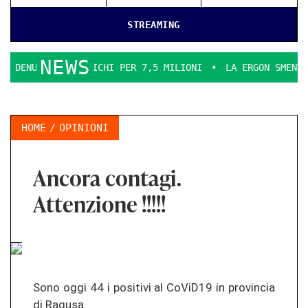
STREAMING
NEWS
 INCARICHI PER 7,5 MILIONI
LA ERGON SMENTICE
LA CO
HOME
OPINIONI
Ancora contagi.
Attenzione !!!!!
Sono oggi 44 i po­si­ti­vi al CoViD19 in pro­vin­cia
di Ra­gu­sa.