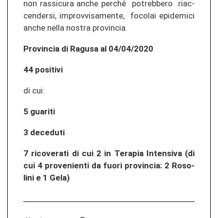
non ras­si­cu­ra anche per­ché po­treb­be­ro riac­
cen­der­si, im­pro­v­vi­sa­men­te, fo­co­lai epi­de­mi­ci
anche nella nos­tra pro­vin­cia.
Pro­vin­cia di Ra­gu­sa al 04/04/2020
44 po­si­ti­vi
di cui:
5 gua­ri­ti
3 de­ceduti
7 ri­co­ve­ra­ti di cui 2 in Te­r­a­pia In­ten­si­va (di
cui 4 pro­ve­nien­ti da fuori pro­vin­cia: 2 Ro­so­
li­ni e 1 Gela)