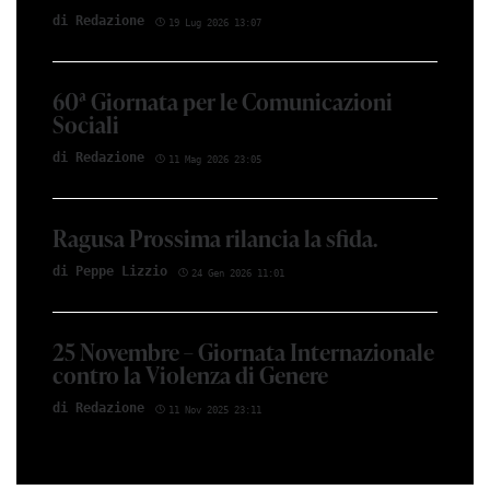
di Red­azio­ne
19 Lug 2026 13:07
60ª Giornata per le Comunicazioni
Sociali
di Red­azio­ne
11 Mag 2026 23:05
Ragusa Prossima rilancia la sfida.
di Peppe Li­z­zio
24 Gen 2026 11:01
25 Novembre – Giornata Internazionale
contro la Violenza di Genere
di Red­azio­ne
11 Nov 2025 23:11