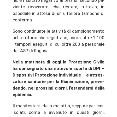
ne, è ri­sul­ta­to ne­ga­ti­vo al test un se­con­do pa­
zien­te ri­co­ve­ra­to, che resterà, tut­ta­via, in
ospe­da­le in at­te­sa di un ul­te­rio­re tam­po­ne di
con­fer­ma.
Sono con­ti­nua­te le attività di cam­pio­na­men­to
nel ter­ri­to­rio che re­gis­tra­no, fi­no­ra, oltre 1.100
i tam­po­ni ese­gui­ti di cui oltre 200 a per­so­na­le
dell’ASP di Ra­gu­sa.
Nella mat­ti­na­ta di oggi la Pro­te­zio­ne Ci­vi­le
ha conseg­na­to una no­te­vo­le scor­ta di DPI –
Dis­po­si­ti­vi Pro­te­zio­ne In­di­vi­dua­le – e at­tre­z­
za­tu­re sa­ni­ta­rie per la Riani­ma­zio­ne, pre­ve­
den­do, nei pros­si­mi gior­ni, l’es­ten­der­si della
epi­de­mia.
Il ma­ni­fes­tar­si della ma­lat­tia, sep­pu­re per casi
iso­la­ti, come è av­ve­nu­to in ques­ti gior­ni,