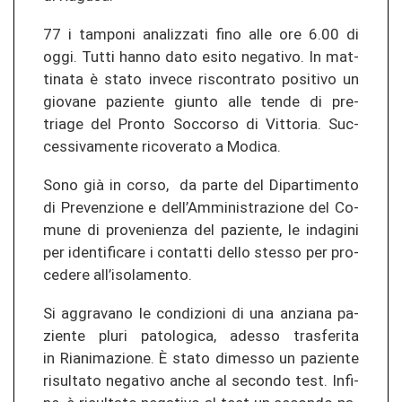
77 i tam­po­ni ana­li­z­za­ti fino alle ore 6.00 di
oggi. Tutti hanno dato esito ne­ga­ti­vo. In mat­
ti­na­ta è stato in­ve­ce ris­con­tra­to po­si­ti­vo un
gio­va­ne pa­zien­te giun­to alle tende di pre-​
triage del Pron­to Soc­cor­so di Vit­to­ria. Suc­
ces­si­va­men­te ri­co­ve­ra­to a Mo­di­ca.
Sono già in corso, da parte del Di­par­ti­men­to
di Pre­ve­n­zio­ne e dell’Am­mi­nis­tra­zio­ne del Co­
mu­ne di pro­ve­nien­za del pa­zien­te, le ind­agi­ni
per iden­ti­fi­ca­re i con­tat­ti dello st­es­so per pro­
ce­de­re all’iso­la­men­to.
Si ag­gra­va­no le con­di­zio­ni di una an­zia­na pa­
zien­te pluri pa­to­lo­gi­ca, ad­es­so tras­fe­ri­ta
in Riani­ma­zio­ne. È stato dim­es­so un pa­zien­te
ri­sul­ta­to ne­ga­ti­vo anche al se­con­do test. In­fi­