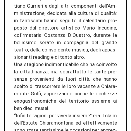
tia­no Gur­rie­ri e dagli altri com­po­nen­ti dell’Am­
mi­nis­tra­zio­ne, de­di­ca­ta alla cul­tu­ra di qualità:
in tan­tis­si­mi hanno se­gui­to il ca­len­da­rio pro­
posto dal di­ret­to­re ar­tis­ti­co Mario In­cu­di­ne,
co­fir­ma­ta­ria Cos­tan­za Di­Quat­tro, du­ran­te le
bel­lis­si­me se­ra­te in com­pag­nia del gran­de
tea­tro, della co­in­vol­gen­te mu­si­ca, degli ap­pas­
sio­nan­ti re­a­ding e di tanto altro.
Una stagio­ne indi­men­ti­ca­bi­le che ha co­in­vol­to
la cit­ta­di­nan­za, ma so­pr­at­tut­to le tante pre­
sen­ze pro­ve­nien­ti da fuori città, che hanno
scel­to di tras­cor­re­re le loro va­can­ze a Chia­ra­
mon­te Gulfi, ap­pre­z­zan­do anche le ric­che­z­ze
eno­gas­tro­no­mi­che del ter­ri­to­rio as­sie­me ai
ben dieci musei.
“In­fi­ni­te ra­gio­ni per vi­ver­la insie­me” era il claim
dell’Es­ta­te Chia­ra­mon­ta­na ed ef­fet­ti­va­men­te
sono state tan­tis­si­me le oc­ca­sio­ni per ap­pre­z­