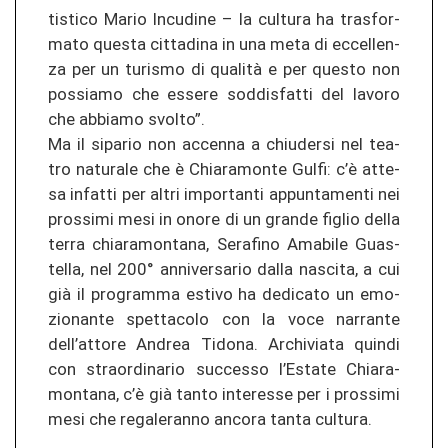
tis­ti­co Mario In­cu­di­ne – la cul­tu­ra ha tras­for­
ma­to ques­ta cit­ta­di­na in una meta di ec­cel­len­
za per un tu­ris­mo di qualità e per ques­to non
pos­sia­mo che es­se­re sod­dis­fat­ti del la­vo­ro
che ab­bia­mo svol­to”.
Ma il si­pa­rio non ac­cen­na a chiu­der­si nel tea­
tro na­tu­ra­le che è Chia­ra­mon­te Gulfi: c’è at­te­
sa in­fat­ti per altri im­por­tan­ti ap­pun­ta­men­ti nei
pros­si­mi mesi in onore di un gran­de figlio della
terra chia­ra­mon­ta­na, Se­ra­fi­no Ama­bi­le Guas­
tel­la, nel 200° an­ni­ver­sa­rio dalla nas­ci­ta, a cui
già il pro­gram­ma es­ti­vo ha de­di­ca­to un emo­
zio­nan­te spet­ta­co­lo con la voce nar­ran­te
dell’at­to­re An­drea Ti­do­na. Ar­chi­via­ta quin­di
con stra­or­di­na­rio suc­ces­so l’Es­ta­te Chia­ra­
mon­ta­na, c’è già tanto in­ter­es­se per i pros­si­mi
mesi che re­ga­le­ran­no an­co­ra tanta cul­tu­ra.