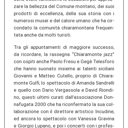
za­re la bel­le­z­za del Co­mu­ne mon­ta­no, dei suoi
pro­dot­ti di ec­cel­len­za, della sua sto­ria con i
nu­me­ro­si musei e del ca­lo­re umano che ha cir­
con­da­to la comunità chia­ra­mon­ta­na fre­quen­
ta­ta anche da molti tu­ris­ti.
Tra gli ap­pun­ta­men­ti di mag­gio­re suc­ces­so,
da ri­cor­da­re, la ras­seg­na “Chia­ra­mon­te jazz”
con os­pi­ti anche Paolo Fresu e Gegè Te­les­fo­ro
che hanno suo­na­to insie­me ai ta­len­ti si­ci­lia­ni
Gio­van­ni e Mat­teo Cu­tel­lo, pro­prio di Chia­ra­
mon­te Gulfi; lo spet­ta­co­lo di Aman­da San­drel­li
e quel­lo con Dario Ver­gas­so­la e David Rion­di­
no, ques­ti ul­ti­mi cu­ra­ti dall’as­so­cia­zio­ne Don­
na­fu­ga­ta 2000 che ha ri­con­fer­ma­to la sua col­
la­bo­ra­zio­ne con il di­ret­to­re ar­tis­ti­co In­cu­di­ne;
ed an­co­ra lo spet­ta­co­lo con Va­nes­sa Gra­vi­na
e Gior­gio Lu­pa­no, e poi i con­cer­ti con i pro­fes­