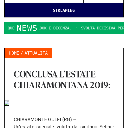
STREAMING
NEWS
NI DI LOOK E DECENZA.
SVOLTA DECISIVA PER IL PARCHEG
HOME
ATTUALITÀ
CONCLUSA L’ESTATE
CHIARAMONTANA 2019:
CHIA­RA­MON­TE GULFI (RG) –
Un’es­ta­te spe­cia­le, vo­lu­ta dal sin­da­co Se­bas­