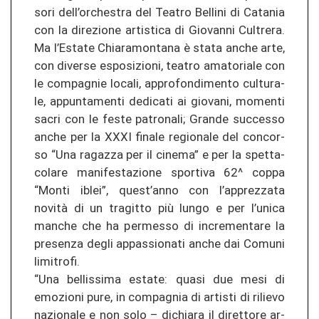
so­ri dell’or­ches­tra del Tea­tro Bel­li­ni di Ca­ta­nia
con la di­re­zio­ne ar­tis­ti­ca di Gio­van­ni Cul­tre­ra.
Ma l’Es­ta­te Chia­ra­mon­ta­na è stata anche arte,
con di­ver­se es­po­si­zio­ni, tea­tro ama­to­ria­le con
le com­pag­nie lo­ca­li, ap­pro­fon­di­men­to cul­tu­ra­
le, ap­pun­ta­men­ti de­di­ca­ti ai gio­v­a­ni, mo­men­ti
sacri con le feste pa­tro­na­li; Gran­de suc­ces­so
anche per la XXXI fi­na­le re­gio­na­le del con­cor­
so “Una ra­ga­z­za per il ci­ne­ma” e per la spet­ta­
co­la­re ma­ni­fes­ta­zio­ne spor­ti­va 62^ coppa
“Monti iblei”, quest’anno con l’ap­pre­z­za­ta
novità di un tra­git­to più lungo e per l’unica
man­che che ha perm­es­so di in­cre­men­ta­re la
pre­sen­za degli ap­pas­sio­na­ti anche dai Co­mu­ni
li­mi­tro­fi.
“Una bel­lis­si­ma es­ta­te: quasi due mesi di
emo­zio­ni pure, in com­pag­nia di ar­tis­ti di ri­lie­vo
na­zio­na­le e non solo – di­chia­ra il di­ret­to­re ar­