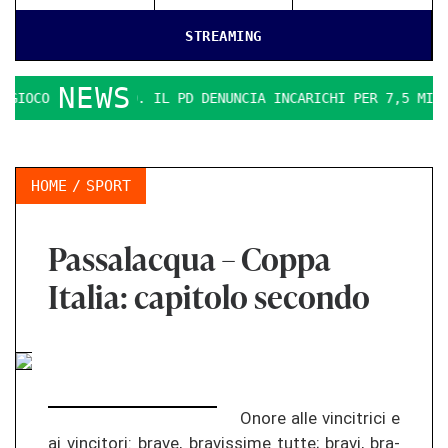
STREAMING
NEWS
OCO SI FA DURO. IL PD DENUNCIA INCARICHI PER 7,5 MILIONI
HOME
SPORT
Passalacqua – Coppa
Italia: capitolo secondo
Onore alle vin­ci­tri­ci e
ai vin­ci­to­ri: brave, bra­vis­si­me tutte; bravi, bra­