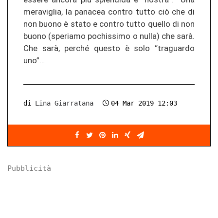
me­ra­viglia, la pa­na­cea con­tro tutto ciò che di
non buono è stato e con­tro tutto quel­lo di non
buono (spe­ria­mo po­chis­si­mo o nulla) che sarà.
Che sarà, per­ché ques­to è solo “tra­guar­do
uno”…
di
Lina Giarratana
04 Mar 2019 12:03
Pubblicità