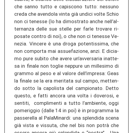
che sanno tutto e ca­pis­co­no tutto: nes­su­no
creda che aven­do­la vinta già un­di­ci volte Schio
non ci te­nes­se (lo ha di­mos­tra­to anche nell’al­
ter­nan­za delle sue stel­le per farle tro­va­re ri­
pos­a­te con­tro di noi), o che non ci te­nes­se Ve­
ne­zia. Vin­ce­re è una droga po­ten­tis­si­ma, che
non com­por­ta mai as­sue­fa­zio­ne, anzi. E di­cia­
mo pure sub­ito che avere un’av­ver­sa­ria in­at­te­
sa in fi­na­le non toglie nep­pu­re un mil­le­si­mo di
gram­mo al peso e al va­lo­re dell’im­presa: Geas
la fi­na­le se la era me­ri­ta­ta sul campo, met­ten­
do sotto la ca­po­lis­ta del cam­pio­na­to. Detto
ques­to, e fatti an­co­ra una volta i do­ve­ro­si, e
sen­ti­ti, com­pli­men­ti a tutto l’amb­ien­te, oggi
po­me­rig­gio (dalle 14 in poi) è in pro­gram­ma la
pas­serel­la al Pa­la­Mi­nar­di: una splen­di­da scena
già vista e vis­su­ta, che nel bis non potrà che
es­se­re an­co­ra più splen­di­da e “nos­tra”. Una