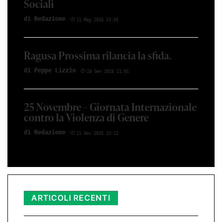
Sociali
di Red­azio­ne
11 Mag 2026 23:05
Ragusa Prossima rilancia la sfida.
di Peppe Li­z­zio
24 Gen 2026 11:01
25 Novembre – Giornata Internazionale
contro la Violenza di Genere
di Red­azio­ne
11 Nov 2025 23:11
ARTICOLI RECENTI