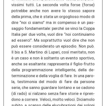
vis­si­mi tutti. La se­con­da volta forse (forse)
po­treb­be anche non avere lo st­es­so sa­po­re
della prima, che è stata un or­goglio­so modo di
dire “noi ci siamo” ma in com­pen­so è un pas­
sag­gio fon­d­amen­ta­le: per­ché se vinci la Coppa
Ita­lia per due volte, vuol dire “noi con­ti­nuia­mo
ad es­ser­ci”. Ma so­pr­at­tut­to vuol dire che non
può es­se­re con­si­de­ra­to un ep­iso­dio. Non può.
Il bis a S. Mar­ti­no di Lu­pa­ri, così me­ri­ta­to, non
è un caso e non è sol­tan­to un even­to spor­ti­vo,
anche se esal­tan­te: rap­pre­sen­ta il figlio-​frutto
della pro­gram­ma­zio­ne in­tel­li­gen­te, della de­
ter­mi­na­zio­ne e della voglia di fare. In una par­o­
la, tes­ti­mo­nia del modo di fare da per­so­ne
serie, che sanno guar­da­re lon­ta­no e se ca­dono
(di rado) si rial­za­no senza fare sto­rie e ri­pren­
do­no a cor­re­re. Ve­lo­ci, molto ve­lo­ci. Di­cia­mo­lo
sub­ito, a scan­so delle elu­cu­bra­zio­ni dei so­lo­ni