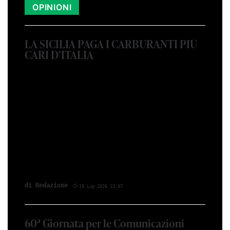
OPINIONI
LA SICILIA PAGA I CARBURANTI PIÙ
CARI D’ITALIA
di Red­azio­ne
19 Lug 2026 13:07
60ª Giornata per le Comunicazioni