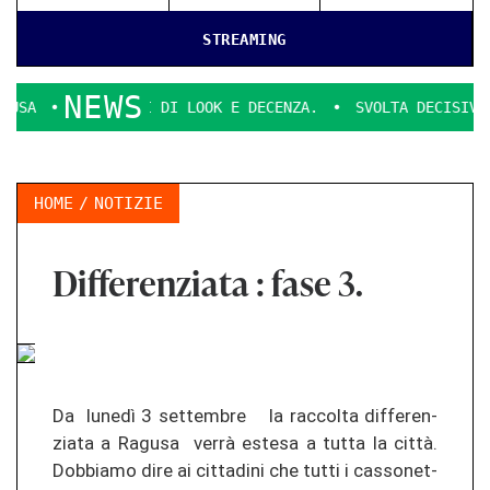
STREAMING
NEWS
IONI DI LOOK E DECENZA.
SVOLTA DECISIVA PER IL PARCHE
HOME
NOTIZIE
Differenziata : fase 3.
Da lunedì 3 set­tem­bre la rac­col­ta dif­fe­ren­
zia­ta a Ra­gu­sa verrà es­te­sa a tutta la città.
Dob­bia­mo dire ai cit­ta­di­ni che tutti i cas­so­net­