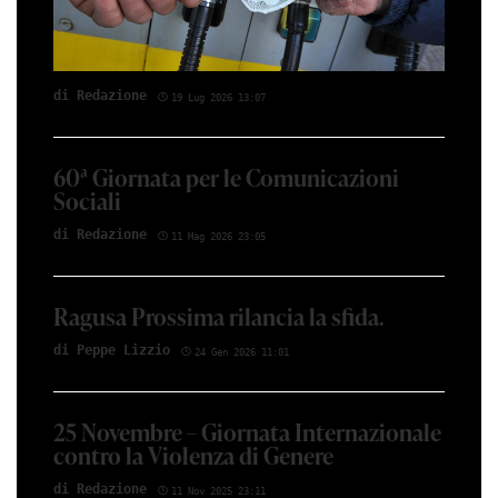
di Red­azio­ne
19 Lug 2026 13:07
60ª Giornata per le Comunicazioni
Sociali
di Red­azio­ne
11 Mag 2026 23:05
Ragusa Prossima rilancia la sfida.
di Peppe Li­z­zio
24 Gen 2026 11:01
25 Novembre – Giornata Internazionale
contro la Violenza di Genere
di Red­azio­ne
11 Nov 2025 23:11