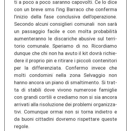
ti a poco a poco sa­ran­no ca­po­vol­ti. Ce lo dice
con un breve sms l’ing Bar­ra­co che con­fer­ma
l’in­izio della fase con­clu­si­va dell’ope­ra­zio­ne.
Se­con­do al­cu­ni con­siglie­ri co­mu­na­li non sarà
un pas­sag­gio fa­ci­le e con molta probabilità
au­men­teran­no le dis­ca­ri­che ab­usi­ve sul ter­ri­
to­rio co­mu­na­le. Spe­ria­mo di no. Ri­cor­dia­mo
dun­que che chi non ha avuto il kit dovrà ri­chie­
de­re il pro­prio pin e ri­ti­ra­re i pic­co­li con­te­ni­to­ri
per la dif­fe­ren­zia­ta. Con­fer­mo in­ve­ce che
molti con­do­mi­ni nella zona Sel­va­g­gio non
hanno an­co­ra un piano di smal­ti­men­to. Si tr­at­
ta di sta­bi­li dove vi­vo­no nu­me­ro­se fa­miglie
con gran­di cor­ti­li e cre­dia­mo non si sia an­co­ra
ar­ri­va­ti alla ri­so­lu­zio­ne dei prob­le­mi or­ga­ni­z­za­
ti­vi. Co­mun­que ormai non si torna in­die­tro e
da buoni cit­ta­di­ni do­vre­mo ris­pet­ta­re ques­te
re­go­le.