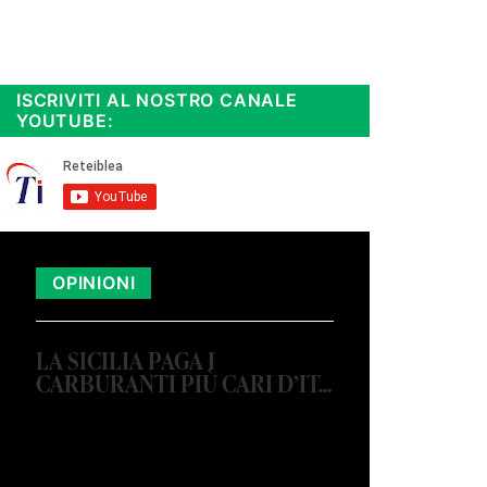
Rimani sempre aggiornato, scopri
la
Diretta TV e le repliche in
streaming. Cloicca qui!
.
ISCRIVITI AL NOSTRO CANALE
YOUTUBE:
OPINIONI
LA SICILIA PAGA I
CARBURANTI PIÙ CARI D’IT...