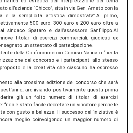
omatica ed estetica dell’interpretazione del tema
ato all’azienda “Chicco”, sita in via Gen. Amato con la
tà e la semplicità artistica dimostrata”.Al primo,
pettivamente 500 euro, 300 euro e 200 euro oltre a
 sindaco Spataro e dall’assessore Sanfilippo.Al
nove titolari di esercizi commerciali, giudicati ex
consegnato un attestato di partecipazione.
esidente della Confcommercio Comiso Nannaro “per la
anizzazione del concorso e i partecipanti allo stesso
 proposto e la creatività che ciascuno ha espresso
mento alla prossima edizione del concorso che sarà
quest’anno, archiviando positivamente questa prima
erire già un folto numero di titolari di esercizi
 “non è stato facile decretare un vincitore perchè le
tte con gusto e bellezza. Il successo dell’iniziativa è
ancora meglio coinvolgendo un maggior numero di