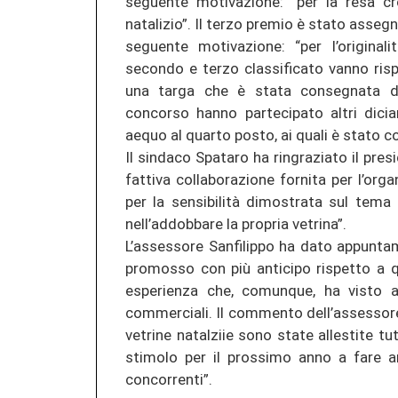
seguente motivazione: “per la resa cr
natalizio”. Il terzo premio è stato assegn
seguente motivazione: “per l’originali
secondo e terzo classificato vanno ris
una targa che è stata consegnata dal
concorso hanno partecipato altri dician
aequo al quarto posto, ai quali è stato 
Il sindaco Spataro ha ringraziato il pr
fattiva collaborazione fornita per l’org
per la sensibilità dimostrata sul tema
nell’addobbare la propria vetrina”.
L’assessore Sanfilippo ha dato appunta
promosso con più anticipo rispetto a 
esperienza che, comunque, ha visto ad
commerciali. Il commento dell’assessore:
vetrine natalziie sono state allestite tu
stimolo per il prossimo anno a fare 
concorrenti”.