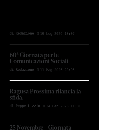
di Redazione
19 Lug 2026 13:07
60ª Giornata per le
Comunicazioni Sociali
di Redazione
11 Mag 2026 23:05
Ragusa Prossima rilancia la
sfida.
di Peppe Lizzio
24 Gen 2026 11:01
25 Novembre – Giornata