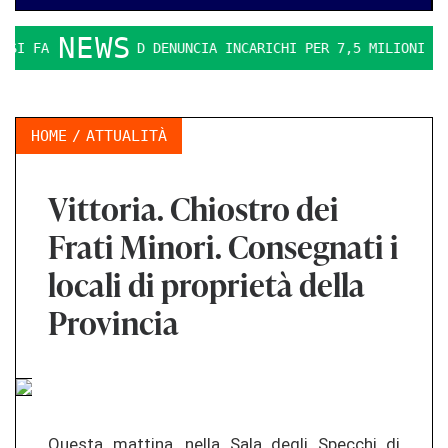
NEWS
I FA DURO. IL PD DENUNCIA INCARICHI PER 7,5 MILIONI
L
HOME
ATTUALITÀ
Vittoria. Chiostro dei
Frati Minori. Consegnati i
locali di proprietà della
Provincia
Questa mattina, nella Sala degli Specchi di