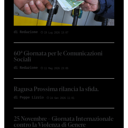
di Red­azio­ne
19 Lug 2026 13:07
60ª Giornata per le Comunicazioni
Sociali
di Red­azio­ne
11 Mag 2026 23:05
Ragusa Prossima rilancia la sfida.
di Peppe Li­z­zio
24 Gen 2026 11:01
25 Novembre – Giornata Internazionale
contro la Violenza di Genere