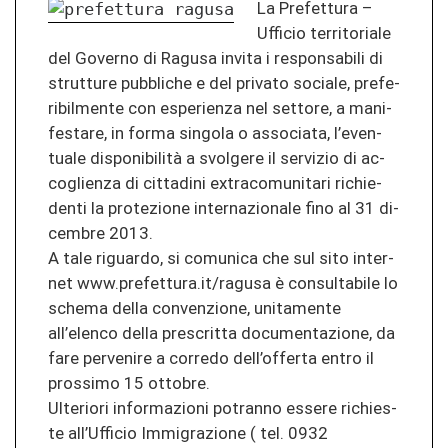
La Pre­fet­tu­ra –
Uf­fi­cio ter­ri­to­ria­le
del Go­ver­no di Ra­gu­sa in­vi­ta i re­spon­sa­bi­li di
strut­tu­re pu­bbli­che e del pri­va­to so­cia­le, pre­fe­
ribil­men­te con espe­rien­za nel set­to­re, a ma­ni­
fes­ta­re, in forma sin­go­la o as­so­cia­ta, l’even­
tua­le disponibilità a svol­ge­re il ser­vi­zio di ac­
coglien­za di cit­ta­di­ni ex­tra­co­mu­ni­ta­ri ri­chie­
den­ti la pro­te­zio­ne in­ter­na­zio­na­le fino al 31 di­
cem­bre 2013.
A tale ri­guar­do, si co­mu­ni­ca che sul sito in­ter­
net www.pre­fet­tu­ra.it/ra­gu­sa è con­sul­ta­bi­le lo
sche­ma della con­ve­n­zio­ne, uni­ta­men­te
all’elen­co della presc­rit­ta do­cu­men­ta­zio­ne, da
fare per­ve­ni­re a cor­re­do dell’of­fer­ta entro il
pros­si­mo 15 ot­to­bre.
Ul­te­rio­ri in­for­ma­zio­ni po­tran­no es­se­re ri­chies­
te all’Uf­fi­cio Im­mi­gra­zio­ne ( tel. 0932