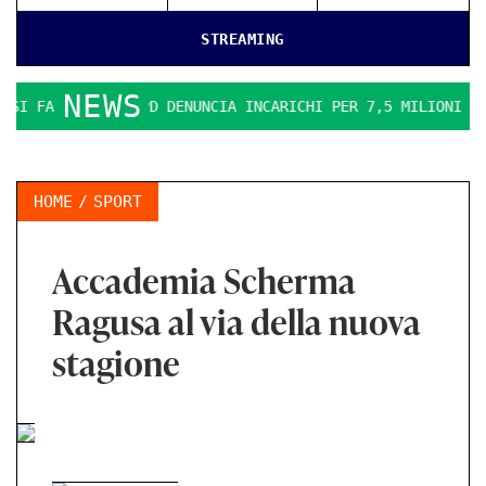
STREAMING
NEWS
 IL PD DENUNCIA INCARICHI PER 7,5 MILIONI
LA ERGON S
HOME
SPORT
Accademia Scherma
Ragusa al via della nuova
stagione