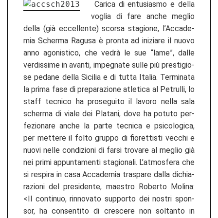
Ca­ri­ca di en­tu­s­ias­mo e della
voglia di fare anche meg­lio
della (già ec­cel­len­te) scor­sa stagio­ne, l’Ac­ca­de­
mia Scher­ma Ra­gu­sa è pron­ta ad in­izia­re il nuovo
anno ago­nis­ti­co, che vedrà le sue “lame”, dalle
ver­dis­si­me in avan­ti, im­pe­g­na­te sulle più presti­gio­
se pe­da­ne della Si­ci­lia e di tutta Ita­lia. Ter­mi­na­ta
la prima fase di pre­pa­ra­zio­ne atle­ti­ca al Pe­trul­li, lo
staff tec­ni­co ha pro­se­gui­to il la­vo­ro nella sala
scher­ma di viale dei Pla­ta­ni, dove ha po­tu­to per­
fe­zio­na­re anche la parte tec­ni­ca e psi­co­lo­gi­ca,
per met­te­re il folto grup­po di fio­ret­tis­ti vec­chi e
nuovi nelle con­di­zio­ni di farsi tro­va­re al meg­lio già
nei primi ap­pun­ta­men­ti stagio­na­li. L’at­mos­fe­ra che
si re­spi­ra in casa Ac­ca­de­mia traspa­re dalla di­chia­
ra­zio­ni del pre­si­den­te, maes­tro Ro­ber­to Mo­li­na:
<Il con­ti­nuo, rin­no­va­to sup­por­to dei nos­tri spon­
sor, ha con­sen­ti­to di cres­ce­re non sol­tan­to in