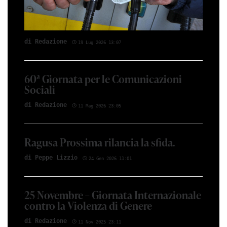
di Red­azio­ne
19 Lug 2026 13:07
60ª Giornata per le Comunicazioni
Sociali
di Red­azio­ne
11 Mag 2026 23:05
Ragusa Prossima rilancia la sfida.
di Peppe Li­z­zio
24 Gen 2026 11:01
25 Novembre – Giornata Internazionale
contro la Violenza di Genere
di Red­azio­ne
11 Nov 2025 23:11