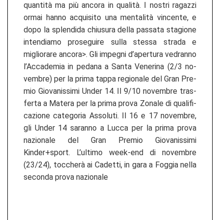
quantità ma più an­co­ra in qualità. I nos­tri ra­ga­z­zi
ormai hanno ac­quisi­to una mentalità vin­cen­te, e
dopo la splen­di­da chius­u­ra della pas­sa­ta stagio­ne
in­ten­dia­mo pro­se­gui­re sulla st­es­sa stra­da e
miglio­ra­re an­co­ra>. Gli im­pe­g­ni d’aper­tu­ra ve­dran­no
l’Ac­ca­de­mia in pe­da­na a Santa Ve­ne­ri­na (2/3 no­
vem­bre) per la prima tappa re­gio­na­le del Gran Pre­
mio Gio­v­a­nis­si­mi Under 14. Il 9/10 no­vem­bre tras­
fer­ta a Ma­te­ra per la prima prova Zo­na­le di qua­li­fi­
ca­zio­ne ca­te­go­ria As­so­lu­ti. Il 16 e 17 no­vem­bre,
gli Under 14 sa­ran­no a Lucca per la prima prova
na­zio­na­le del Gran Pre­mio Gio­v­a­nis­si­mi
Kinder+sport. L’ul­ti­mo week-​end di no­vem­bre
(23/24), toccherà ai Ca­det­ti, in gara a Foggia nella
se­con­da prova na­zio­na­le