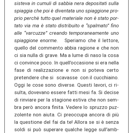
sis­te­va in cumu­li di sab­bia nera de­po­si­ta­ti sulla
spiag­gia che poi è di­ven­ta­ta uno spiag­gio­ne pro­
prio perchè tutto quel ma­te­ria­le non è stato por­
ta­to via ma è stato dis­tri­bui­to e “spal­ma­to” fino
alle “var­cu­z­ze” crean­do tem­po­ra­nea­men­te uno
spiag­gio­ne enor­me.
Spe­ria­mo che il let­to­re,
quel­lo del com­men­to abbia ra­gio­ne e che non
ci sia nulla di grave. Ma a lume di naso la cosa
ci con­vin­ce poco. In quell’oc­ca­sio­ne si era nella
fase di re­a­li­z­za­zio­ne e non si po­te­va certo
pre­ten­de­re che si scav­as­se con il cuc­chiai­no.
Oggi le cose sono di­ver­se. Ques­ti la­vo­ri, ci ri­
sul­ta, do­ve­va­no es­se­re fatti mesi fa. Si de­ci­se
di rin­via­re per la stagio­ne es­ti­va che non sem­
bra però an­co­ra fi­ni­ta. Ve­de­re lo spru­z­zo pu­z­
zo­len­te non aiuta. Ci pre­oc­cu­pa an­co­ra di più
la ques­tio­ne del fai da te! Al­lo­ra se si è senza
soldi si può su­pe­ra­re qual­che legge sull’amb­