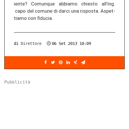
ien­te? Co­mun­que ab­bia­mo chies­to all’ing.
capo del co­mu­ne di darci una ris­pos­ta. As­pet­
ti­a­mo con fi­du­cia.
di
Direttore
06 Set 2013 10:09
Pubblicità