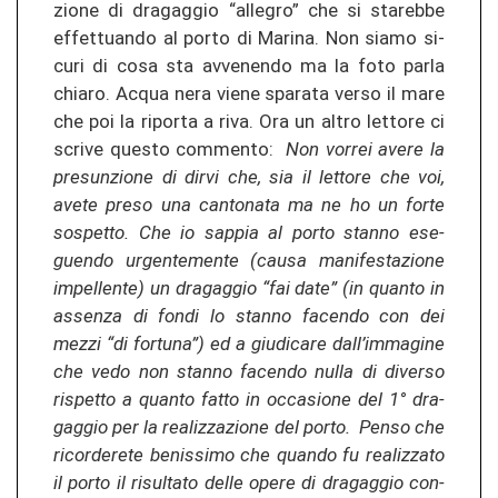
zio­ne di dra­gag­gio “al­le­gro” che si sta­reb­be
ef­fet­tuan­do al porto di Ma­ri­na. Non siamo si­
cu­ri di cosa sta av­ve­nen­do ma la foto parla
chia­ro. Acqua nera viene spa­ra­ta verso il mare
che poi la ri­por­ta a riva. Ora un altro let­to­re ci
scri­ve ques­to com­men­to:
Non vor­rei avere la
presun­zio­ne di dirvi che, sia il let­to­re che voi,
avete preso una can­to­na­ta ma ne ho un forte
so­s­pet­to. Che io sap­pia al porto stan­no ese­
guen­do ur­gen­te­men­te (causa ma­ni­fes­ta­zio­ne
im­pel­len­te) un dra­gag­gio “fai date” (in quan­to in
as­sen­za di fondi lo stan­no fa­cen­do con dei
mezzi “di for­tu­na”) ed a giu­di­ca­re dall’im­ma­gi­ne
che vedo non stan­no fa­cen­do nulla di di­ver­so
ris­pet­to a quan­to fatto in oc­ca­sio­ne del 1° dra­
gag­gio per la re­a­li­z­za­zio­ne del porto. Penso che
ri­cor­de­re­te be­nis­si­mo che quan­do fu re­a­li­z­za­to
il porto il ri­sul­ta­to delle opere di dra­gag­gio con­