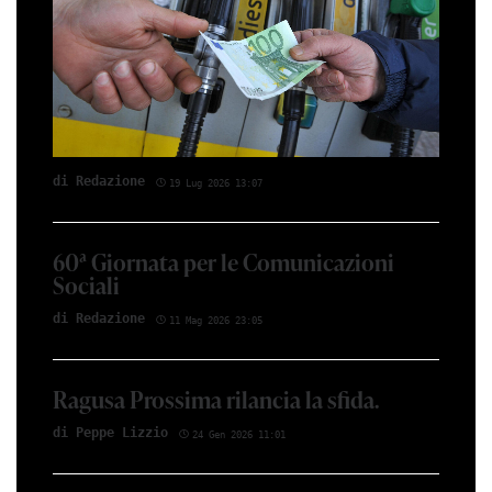
di Red­azio­ne
19 Lug 2026 13:07
60ª Giornata per le Comunicazioni
Sociali
di Red­azio­ne
11 Mag 2026 23:05
Ragusa Prossima rilancia la sfida.
di Peppe Li­z­zio
24 Gen 2026 11:01