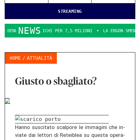
STREAMING
NEWS
 INCARICHI PER 7,5 MILIONI
LA ERGON SMENTICE
LA C
HOME
ATTUALITÀ
Giusto o sbagliato?
Hanno sus­ci­ta­to scal­po­re le im­ma­gi­ni che in­
via­te dai let­to­ri di Re­te­iblea su ques­ta ope­ra­