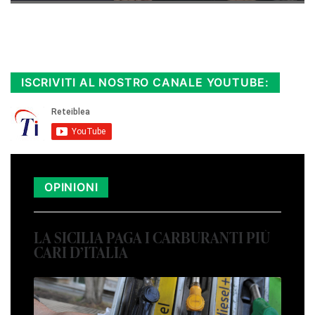
Rimani sempre aggiornato, scopri la
Diretta TV e le repliche in streaming.
Cloicca qui!
.
ISCRIVITI AL NOSTRO CANALE YOUTUBE:
OPINIONI
LA SICILIA PAGA I CARBURANTI PIÙ
CARI D’ITALIA