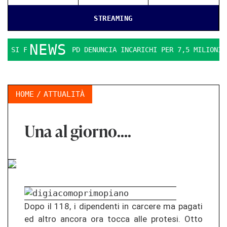
STREAMING
NEWS
RO. IL PD DENUNCIA INCARICHI PER 7,5 MILIONI
LA ERGON
HOME
ATTUALITÀ
Una al giorno….
Dopo il 118, i di­pen­den­ti in car­ce­re ma pa­ga­ti
ed altro an­co­ra ora tocca alle pro­te­si. Otto