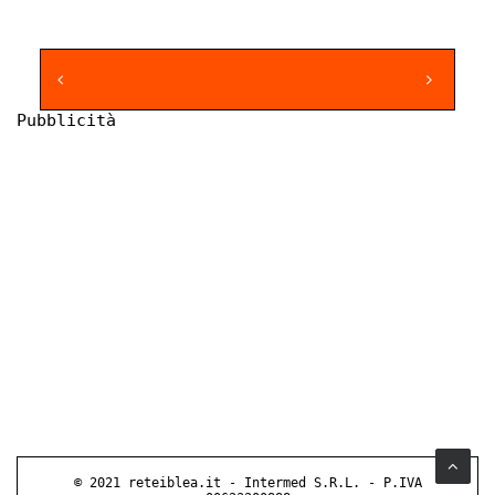
Pubblicità
© 2021 reteiblea.it - Intermed S.R.L. - P.IVA