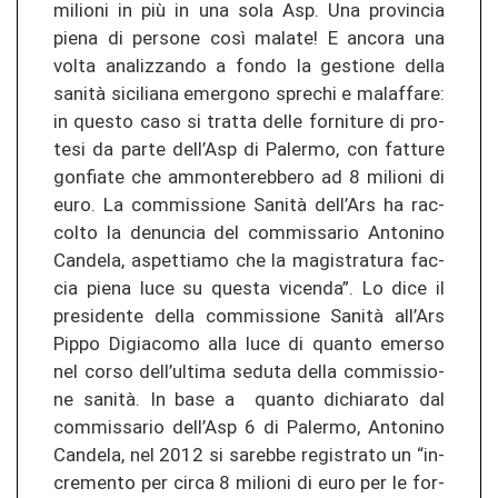
mi­lio­ni in più in una sola Asp. Una pro­vin­cia
piena di per­so­ne così ma­la­te! E an­co­ra una
volta ana­li­z­zan­do a fondo la ges­tio­ne della
sanità si­ci­lia­na emer­go­no spre­chi e ma­laf­fa­re:
in ques­to caso si tr­at­ta delle for­ni­tu­re di pro­
te­si da parte dell’Asp di Pa­ler­mo, con fat­tu­re
go­n­fia­te che am­mon­te­reb­be­ro ad 8 mi­lio­ni di
euro. La com­mis­sio­ne Sanità dell’Ars ha rac­
col­to la de­nun­cia del com­mis­sa­rio An­to­ni­no
Can­de­la, as­pet­ti­a­mo che la ma­gis­tra­tu­ra fac­
cia piena luce su ques­ta vi­cen­da”. Lo dice il
pre­si­den­te della com­mis­sio­ne Sanità all’Ars
Pippo Digia­co­mo alla luce di quan­to emer­so
nel corso dell’ul­ti­ma se­duta della com­mis­sio­
ne sanità. In base a quan­to di­chia­ra­to dal
com­mis­sa­rio dell’Asp 6 di Pa­ler­mo, An­to­ni­no
Can­de­la, nel 2012 si sa­reb­be re­gis­tra­to un “in­
cre­men­to per circa 8 mi­lio­ni di euro per le for­