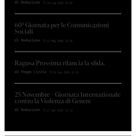
di Red­azio­ne
19 Lug 2026 13:07
60ª Giornata per le Comunicazioni
Sociali
di Red­azio­ne
11 Mag 2026 23:05
Ragusa Prossima rilancia la sfida.
di Peppe Li­z­zio
24 Gen 2026 11:01
25 Novembre – Giornata Internazionale
contro la Violenza di Genere
di Red­azio­ne
11 Nov 2025 23:11