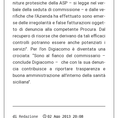
ni­tu­re pro­te­si­che della ASP – si legge nel ver­
ba­le della se­duta di com­mis­sio­ne – e dalle ve­
ri­fi­che che l’Azien­da ha ef­fet­tua­to sono emer­
se delle irregolarità e false fat­tu­ra­zio­ni ogget­
to di de­nun­cia alla com­pe­ten­te Pro­cu­ra. Dal
re­cu­pe­ro di ri­sor­se che de­ri­va­no da tali ef­fi­ca­ci
con­trol­li po­tran­no es­se­re anche po­ten­zia­ti i
ser­vi­zi”. Per l’on Digia­co­mo è di­ven­ta­ta una
cro­cia­ta: “Sono al fi­an­co del com­mis­sa­rio –
con­clu­de Digia­co­mo – che con la sua de­nun­
cia con­tri­b­uis­ce a ri­por­ta­re traspa­ren­za e
buona am­mi­nis­tra­zio­ne all’in­ter­no della sanità
si­ci­lia­na”.
di
Redazione
02 Ago 2013 20:08