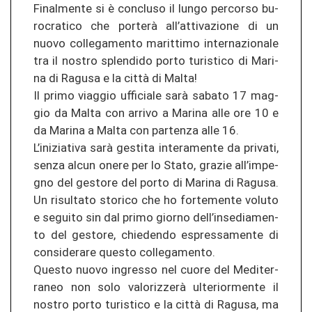
Fi­nal­men­te si è con­clu­so il lungo per­cor­so bu­
ro­cra­ti­co che porterà all’at­ti­va­zio­ne di un
nuovo col­le­ga­men­to ma­rit­ti­mo in­ter­na­zio­na­le
tra il nos­tro splen­di­do porto tu­ris­ti­co di Ma­ri­
na di Ra­gu­sa e la città di Malta!
Il primo viag­gio uf­fi­cia­le sarà sa­ba­to 17 mag­
gio da Malta con ar­ri­vo a Ma­ri­na alle ore 10 e
da Ma­ri­na a Malta con par­ten­za alle 16.
L’in­izia­ti­va sarà ges­ti­ta in­te­ra­men­te da pri­va­ti,
senza alcun onere per lo Stato, gra­zie all’im­pe­
g­no del ges­to­re del porto di Ma­ri­na di Ra­gu­sa.
Un ri­sul­ta­to sto­ri­co che ho for­te­men­te vo­lu­to
e se­gui­to sin dal primo gior­no dell’in­se­dia­men­
to del ges­to­re, chie­den­do espres­sa­men­te di
con­si­de­ra­re ques­to col­le­ga­men­to.
Ques­to nuovo in­gres­so nel cuore del Me­di­ter­
ra­neo non solo valorizzerà ul­te­rior­men­te il
nos­tro porto tu­ris­ti­co e la città di Ra­gu­sa, ma