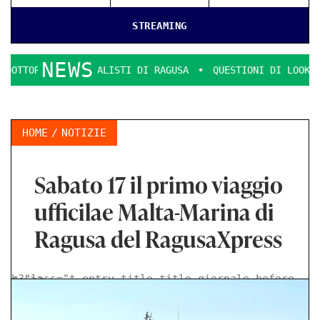
STREAMING
NEWS
MMERCIALISTI DI RAGUSA
QUESTIONI DI LOOK E DECENZA.
HOME
NOTIZIE
Sabato 17 il primo viaggio
ufficilae Malta-Marina di
Ragusa del RagusaXpress
< class="t-entry-title title-giornale-before h3">
>