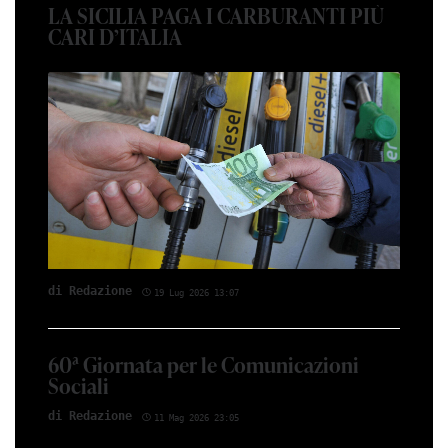
LA SICILIA PAGA I CARBURANTI PIÙ
CARI D’ITALIA
di Red­azio­ne
19 Lug 2026 13:07
60ª Giornata per le Comunicazioni
Sociali
di Red­azio­ne
11 Mag 2026 23:05