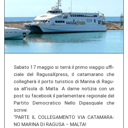
Sa­ba­to 17 mag­gio si terrà il primo viag­gio uf­fi­
cia­le del Ra­gu­s­aXpress, il ca­ta­ma­ra­no che
collegherà il porto tu­ris­ti­co di Ma­ri­na di Ra­gu­
sa all’isola di Malta. A darne no­ti­zia con un
post su facebook il par­la­men­ta­re re­gio­na­le del
Par­ti­to De­mo­cra­ti­co Nello Di­pas­qua­le che
scri­ve:
“PARTE IL COL­LE­GA­MEN­TO VIA CA­TA­MA­RA­
NO MA­RI­NA DI RA­GU­SA – MALTA!