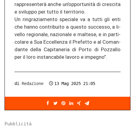
rappresenterà anche un’opportunità di cres­ci­ta
e svi­lup­po per tutto il ter­ri­to­rio.
Un rin­gra­zia­men­to spe­cia­le va a tutti gli enti
che hanno con­tri­bui­to a ques­to suc­ces­so, a li­
vel­lo re­gio­na­le, na­zio­na­le e mal­te­se, e in par­ti­
co­la­re a Sua Ec­cel­len­za il Pre­fet­to e al Co­man­
dan­te della Ca­pi­ta­ne­ria di Porto di Po­z­zal­lo
per il loro in­stan­ca­bi­le la­vo­ro e im­pe­g­no”.
di
Redazione
13 Mag 2025 21:05
Pubblicità