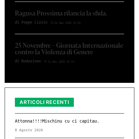
Ragusa Prossima rilancia la sfida.
di Peppe Li­z­zio
24 Gen 2026 11:01
25 Novembre – Giornata Internazionale
contro la Violenza di Genere
di Red­azio­ne
11 Nov 2025 23:11
ARTICOLI RECENTI
Attonna!!!!Mischinu cu ci capitau.
8 Agosto 2026