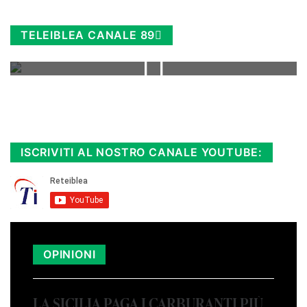
TELEIBLEA CANALE 89
Rimani sempre aggiornato, scopri la
Diretta TV e le repliche in streaming.
Cloicca qui!
.
ISCRIVITI AL NOSTRO CANALE YOUTUBE:
OPINIONI
LA SICILIA PAGA I CARBURANTI PIÙ