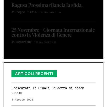
Ragusa Prossima rilancia la sfida.
di Peppe Lizzio
24 Gen 2026 11:01
25 Novembre – Giornata Internazionale
contro la Violenza di Genere
di Redazione
11 Nov 2025 23:11
ARTICOLI RECENTI
Presentate le Finali Scudetto di beach
soccer
4 Agosto 2026