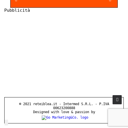
Pubblicità
© 2021 reteiblea.it - Intermed S.R.L. - P.IVA
00623200888
Designed with love & passion by