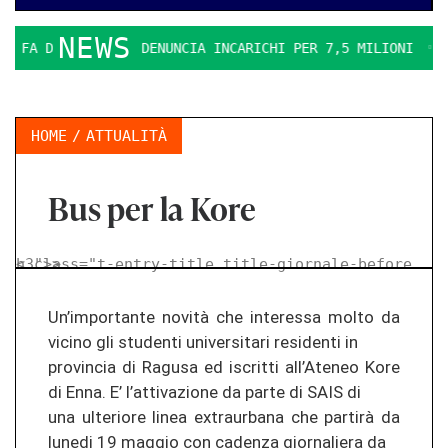
NEWS
FA DURO. IL PD DENUNCIA INCARICHI PER 7,5 MILIONI
LA 
HOME
ATTUALITÀ
Bus per la Kore
< class="t-entry-title title-giornale-before h3">
>
Un’importante novità che interessa molto da
vicino gli studenti universitari residenti in
provincia di Ragusa ed iscritti all’Ateneo Kore
di Enna. E’ l’attivazione da parte di SAIS di
una ulteriore linea extraurbana che partirà da
lunedi 19 maggio con cadenza giornaliera da