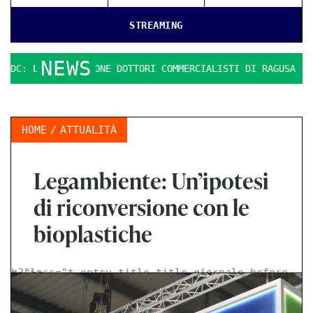
STREAMING
NEWS
: L’ASSOCIAZIONE DOTTORI COMMERCIALISTI DI RAGUSA
QUE
HOME
ATTUALITÀ
Legambiente: Un’ipotesi
di riconversione con le
bioplastiche
< class="t-entry-title title-giornale-before h3">
>