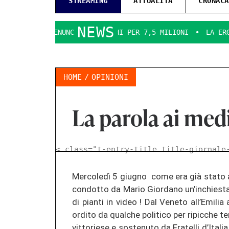
STREAMING
ATTUALITÀ
CRONACA
NEWS
D DENUNCIA INCARICHI PER 7,5 MILIONI
LA ERGON SMENTIC
HOME
OPINIONI
La parola ai medic
< class="t-entry-title title-giornale
Mercoledì 5 giug­no come era già stato an­
con­dot­to da Mario Gior­da­no un’in­chies­t
di pian­ti in video ! Dal Ve­ne­to all’Emi­lia
or­di­to da qual­che po­li­ti­co per ri­pic­che ter
vit­to­ri­ese e sos­te­nu­to da Fra­tel­li d’Ita­li