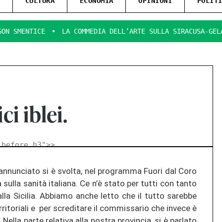
CULTURA
ECONOMIA
OPINIONI
POLIT
E
LA COMMEDIA DELL’ARTE SULLA SIRACUSA-GELA.
RIFLE
i iblei.
-before h3">
>
nun­cia­to si è svol­ta, nel pro­gram­ma Fuori dal Coro
a sulla sanità ita­lia­na. Ce n’è stato per tutti con tanto
 alla Si­ci­lia. Ab­bia­mo anche letto che il tutto sa­reb­be
­ri­to­ria­li e per scre­di­ta­re il com­mis­sa­rio che in­ve­ce è
a. Nella parte re­la­ti­va alla nos­tra pro­vin­cia, si è par­la­to