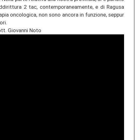
di­rit­tu­ra 2 tac, con­tem­po­ra­nea­men­te, e di Ra­gu­sa
­a­pia on­co­lo­gi­ca, non sono an­co­ra in fun­zio­ne, sep­pur
­ri.
ott. Gio­van­ni Noto