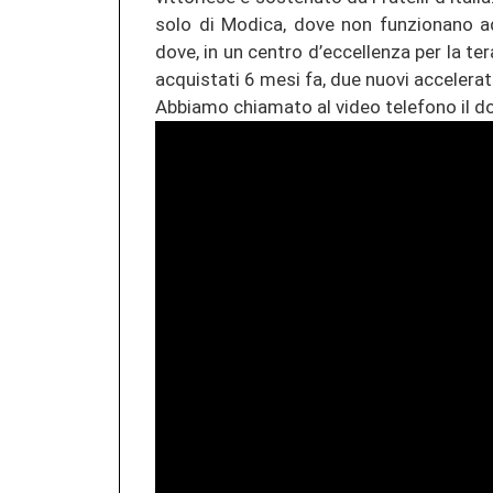
solo di Mo­di­ca, dove non fun­zio­na­no ad­
dove, in un cen­tro d’ec­cel­len­za per la te­r
ac­quis­ta­ti 6 mesi fa, due nuovi ac­ce­le­ra­to
Ab­bia­mo chia­ma­to al video te­le­fo­no il d