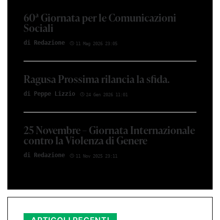
60ª Giornata per le Comunicazioni
Sociali
di Red­azio­ne
11 Mag 2026 23:05
Ragusa Prossima rilancia la sfida.
di Peppe Li­z­zio
24 Gen 2026 11:01
25 Novembre – Giornata Internazionale
contro la Violenza di Genere
di Red­azio­ne
11 Nov 2025 23:11