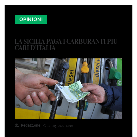
OPINIONI
LA SICILIA PAGA I CARBURANTI PIÙ
CARI D’ITALIA
di Red­azio­ne
19 Lug 2026 13:07