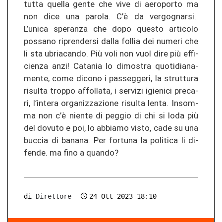
tutta quel­la gente che vive di ae­ro­por­to ma
non dice una par­o­la. C’è da ver­go­gnar­si.
L’unica spe­ran­za che dopo ques­to ar­ti­co­lo
pos­sa­no ri­pren­der­si dalla fol­lia dei nu­me­ri che
li sta ubria­can­do. Più voli non vuol dire più ef­fi­
cien­za anzi! Ca­ta­nia lo di­mos­tra quo­ti­dia­na­
men­te, come di­co­no i pas­seg­ge­ri, la strut­tu­ra
ri­sul­ta trop­po af­fol­la­ta, i ser­vi­zi igie­ni­ci pre­ca­
ri, l’in­te­ra or­ga­ni­z­za­zio­ne ri­sul­ta lenta. In­som­
ma non c’è nien­te di peg­gio di chi si loda più
del do­vu­to e poi, lo ab­bia­mo visto, cade su una
buc­cia di ba­na­na. Per for­tu­na la po­li­ti­ca li di­
fen­de. ma fino a quan­do?
di
Direttore
24 Ott 2023 18:10