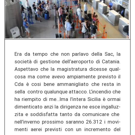
Era da tempo che non par­la­vo della Sac, la
società di ges­tio­ne dell’ae­ro­por­to di Ca­ta­nia.
As­pet­ta­vo che la ma­gis­tra­tu­ra di­ces­se qual­
co­sa ma come avevo am­pia­men­te pre­vis­to il
Cda è cosi bene am­ma­ni­glia­to che resta in
sella con­tro qua­lun­que at­tac­co. L’in­cen­dio che
ha riem­pi­to di me…lma l’in­te­ra Si­ci­lia è ormai
dimen­ti­ca­to anzi la di­ri­gen­za ne esce in­gal­lu­z­
zi­ta e sod­dis­fat­ta tanto da co­mu­ni­ca­re che
nell’in­ver­no pros­si­mo sa­ran­no 26.312 i mo­vi­
men­ti
aerei pre­vis­ti con un in­cre­men­to del