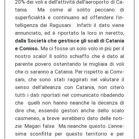
20% dei voli e dell’attività dell’ae­ro­por­to di Ca­
ta­nia. Ma come al so­li­to pec­ca­no di
superficialità e con­ti­nua­no ad of­fen­de­re l’in­
tel­li­gen­za dei Ra­gu­s­a­ni . In­fat­ti il dato viene
an­nun­cia­to, ed è ri­por­ta­to la loro in ne­ret­to,
dalla Società che ges­tis­ce gli scali di Ca­ta­nia
e Co­mi­so.
Ma ci fosse un solo volo in più per il
nos­tro scalo! Il so­li­to schi­af­fo che è dato al
pa­ren­te po­ve­ro os­ten­tan­do le migliaia di voli
che ci sa­ran­no a Ca­ta­nia. Per ris­pet­to ai Co­mi­
sa­ni, che sono stati rag­gi­ra­ti nel va­lu­ta­re il
senso dell’al­lean­za con Ca­ta­nia, non citerò
tutti i dati ri­por­ta­ti nel co­mu­ni­ca­to ribad­en­do
che quel­li non hanno nean­che la de­cen­za di
dire che, es­sen­do ges­to­ri anche dello scalo
cas­me­neo, a breve avreb­be­ro dato delle no­ti­
zie. Maga­ri false. Ma nean­che ques­to. L’en­ne­
si­ma scon­fit­ta per ques­to ter­ri­to­rio e per