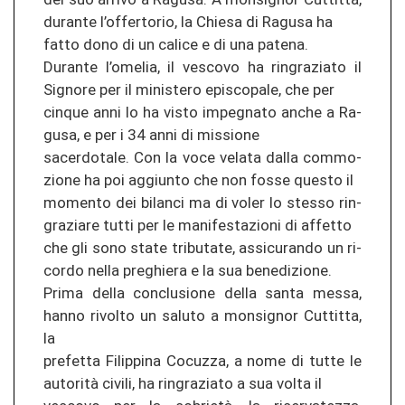
du­ran­te l’of­fer­to­rio, la Chi­esa di Ra­gu­sa ha
fatto dono di un ca­li­ce e di una pa­te­na.
Du­ran­te l’ome­lia, il ves­co­vo ha rin­gra­zia­to il
Sig­no­re per il mi­nis­te­ro epis­co­pa­le, che per
cin­que anni lo ha visto im­pe­g­na­to anche a Ra­
gu­sa, e per i 34 anni di mis­sio­ne
sa­cer­do­ta­le. Con la voce ve­la­ta dalla com­mo­
zio­ne ha poi ag­giun­to che non fosse ques­to il
mo­men­to dei bi­lan­ci ma di voler lo st­es­so rin­
gra­zia­re tutti per le ma­ni­fes­ta­zio­ni di af­fet­to
che gli sono state tri­bu­ta­te, as­si­cu­ran­do un ri­
cor­do nella pre­ghie­ra e la sua be­ne­di­zio­ne.
Prima della con­clu­sio­ne della santa messa,
hanno ri­vol­to un sa­lu­to a mons­ig­nor Cut­ti­tta,
la
pre­fet­ta Fi­lip­pi­na Co­cu­z­za, a nome di tutte le
autorità ci­vi­li, ha rin­gra­zia­to a sua volta il