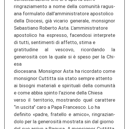
rin­gra­zia­men­to a nome della comunità ra­gu­s­
a­na for­mu­la­to dall’am­mi­nis­tra­to­re apos­to­li­co
della Dio­ce­si, già vi­ca­rio ge­ne­ra­le, mons­ig­nor
Se­bas­tia­no Ro­ber­to Asta. L’am­mi­nis­tra­to­re
apos­to­li­co ha espres­so, fa­cen­do­si in­ter­pre­te
di tutti, sen­ti­men­ti di af­fet­to, stima e
gra­ti­tu­di­ne al ves­co­vo, ri­cor­dan­do la
generosità con la quale si è speso per la Chi­
esa
dio­ce­sa­na. Mons­ig­nor Asta ha ri­cor­da­to come
mons­ig­nor Cut­ti­tta sia stato sem­pre at­ten­to
ai bi­so­gni ma­te­ria­li e spi­ri­tua­li della comunità
e come abbia spin­to l’azio­ne della Chi­esa
verso il ter­ri­to­rio, mos­tran­do quel ca­r­at­te­re
“in us­ci­ta” caro a Papa Fran­ces­co. Lo ha
de­fi­ni­to «padre, fra­tel­lo e amico», rin­gra­zian­
do­lo per la generosità mos­tra­ta sin dal gior­no
del suo ar­ri­vo a Ra­gu­sa. A mons­ig­nor Cut­ti­tta,