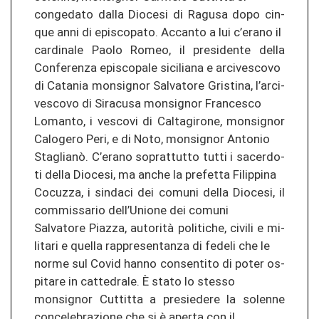
con­ge­da­to dalla Dio­ce­si di Ra­gu­sa dopo cin­
que anni di epis­co­pa­to. Ac­can­to a lui c’erano il
car­di­na­le Paolo Romeo, il pre­si­den­te della
Con­fe­ren­za epis­co­pa­le si­ci­lia­na e ar­ci­ves­co­vo
di Ca­ta­nia mons­ig­nor Sal­va­to­re Gris­ti­na, l’ar­ci­
ves­co­vo di Si­ra­cu­sa mons­ig­nor Fran­ces­co
Lo­man­to, i ves­co­vi di Caltagi­ro­ne, mons­ig­nor
Ca­lo­ge­ro Peri, e di Noto, mons­ig­nor An­to­nio
Staglianò. C’erano so­pr­at­tut­to tutti i sa­cer­do­
ti della Dio­ce­si, ma anche la pre­fet­ta Fi­lip­pi­na
Co­cu­z­za, i sin­da­ci dei co­mu­ni della Dio­ce­si, il
com­mis­sa­rio dell’Unio­ne dei co­mu­ni
Sal­va­to­re Pia­z­za, autorità po­liti­che, ci­vi­li e mi­
li­ta­ri e quel­la rap­pre­sen­tan­za di fe­de­li che le
norme sul Covid hanno con­sen­ti­to di poter os­
pi­ta­re in cat­te­dra­le. È stato lo st­es­so
mons­ig­nor Cut­ti­tta a pre­sie­de­re la so­len­ne
con­ce­le­bra­zio­ne che si è aper­ta con il