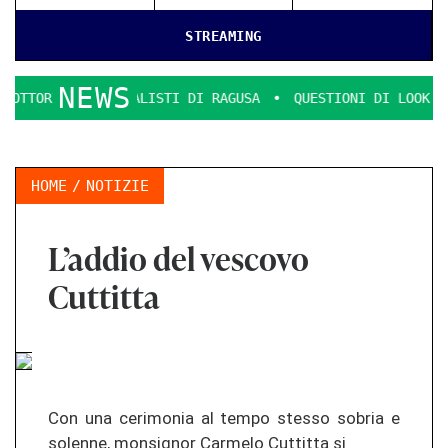
STREAMING
NEWS
MERCIALISTI DI RAGUSA
QUESTIONI DI LOOK E DECENZA.
HOME
NOTIZIE
L’addio del vescovo
Cuttitta
Con una ce­ri­mo­nia al tempo st­es­so so­bria e
so­len­ne, mons­ig­nor Car­me­lo Cut­ti­tta si