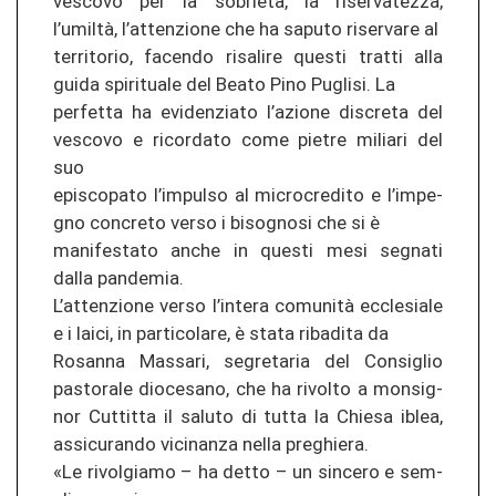
ves­co­vo per la sobrietà, la ri­ser­va­te­z­za,
l’umiltà, l’at­ten­zio­ne che ha sa­pu­to ri­ser­va­re al
ter­ri­to­rio, fa­cen­do ri­s­a­li­re ques­ti tr­at­ti alla
guida spi­ri­tua­le del Beato Pino Pu­gli­si. La
per­fet­ta ha evi­den­zia­to l’azio­ne dis­cre­ta del
ves­co­vo e ri­cor­da­to come pie­tre mi­lia­ri del
suo
epis­co­pa­to l’im­pul­so al mi­cro­cre­di­to e l’im­pe­
g­no con­cre­to verso i bi­so­gno­si che si è
ma­ni­fes­ta­to anche in ques­ti mesi seg­na­ti
dalla pan­de­mia.
L’at­ten­zio­ne verso l’in­te­ra comunità ec­cle­sia­le
e i laici, in par­ti­co­la­re, è stata ribad­i­ta da
Ro­san­na Mas­sa­ri, se­gre­ta­ria del Con­siglio
pas­to­ra­le dio­ce­sa­no, che ha ri­vol­to a mons­ig­
nor Cut­ti­tta il sa­lu­to di tutta la Chi­esa iblea,
as­si­cu­ran­do vi­ci­nan­za nella pre­ghie­ra.
«Le ri­vol­gi­a­mo – ha detto – un sin­ce­ro e sem­