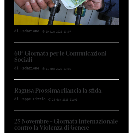
di Red­azio­ne
19 Lug 2026 13:07
60ª Giornata per le Comunicazioni
Sociali
di Red­azio­ne
11 Mag 2026 23:05
Ragusa Prossima rilancia la sfida.
di Peppe Li­z­zio
24 Gen 2026 11:01
25 Novembre – Giornata Internazionale
contro la Violenza di Genere