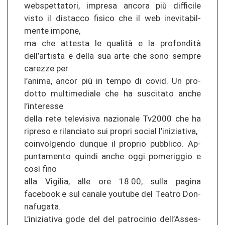
webspettatori, im­presa an­co­ra più dif­fi­ci­le
visto il dis­tac­co fis­i­co che il web in­evi­ta­bil­
men­te im­po­ne,
ma che at­te­sta le qualità e la profondità
dell’ar­ti­s­ta e della sua arte che sono sem­pre
ca­re­z­ze per
l’anima, ancor più in tempo di covid. Un pro­
dot­to mul­ti­me­dia­le che ha sus­ci­ta­to anche
l’in­ter­es­se
della rete te­le­vi­si­va na­zio­na­le Tv2000 che ha
ri­preso e ri­lan­cia­to sui pro­pri so­cial l’in­izia­ti­va,
co­in­vol­gen­do dun­que il pro­prio pu­bbli­co. Ap­
pun­ta­men­to quin­di anche oggi po­me­rig­gio e
così fino
alla Vi­gi­lia, alle ore 18.00, sulla pa­gi­na
facebook e sul ca­na­le yo­utu­be del Tea­tro Don­
na­fu­ga­ta.
L’in­izia­ti­va gode del del pa­tro­ci­nio dell’As­ses­