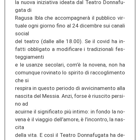
la nuova in­izia­ti­va idea­ta dal Tea­tro Don­na­fu­
ga­ta di
Ra­gu­sa Ibla che accompagnerà il pu­bbli­co vir­
tua­le ogni gior­no fino al 24 di­cem­bre sui ca­na­li
so­cial
del tea­tro (dalle alle 18.00). Se il covid ha in­
fat­ti ob­bli­ga­to a mo­di­fi­ca­re i tra­di­zio­na­li fes­
teg­gia­men­ti
e le usan­ze se­co­la­ri, com’è la no­ve­na, non ha
co­mun­que ro­vi­na­to lo spi­ri­to di rac­cogli­men­to
che si
re­spi­ra in ques­to pe­rio­do di av­vi­ci­na­men­to alla
nas­ci­ta del Mes­sia. Anzi, forse è rius­ci­to per­si­
no ad
acuir­ne il sig­ni­fi­ca­to più in­ti­mo: in fondo la no­
ve­na è il viag­gio dell’amore, è l’in­con­tro, la nas­
ci­ta
della vita. E così il Tea­tro Don­na­fu­ga­ta ha de­