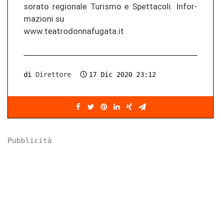
so­ra­to re­gio­na­le Tu­ris­mo e Spet­ta­co­li. In­for­
ma­zio­ni su
www.tea­tro­don­na­fu­ga­ta.it
di
Direttore
17 Dic 2020 23:12
Pubblicità