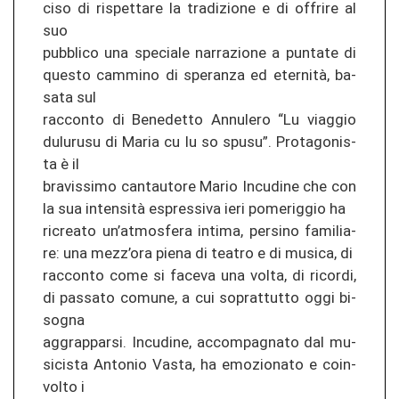
ci­so di ris­pet­ta­re la tra­di­zio­ne e di of­fri­re al
suo
pu­bbli­co una spe­cia­le nar­ra­zio­ne a pun­ta­te di
ques­to cam­mi­no di spe­ran­za ed eternità, ba­
sa­ta sul
rac­con­to di Be­ne­det­to An­nu­le­ro “Lu viag­gio
du­lu­ru­su di Maria cu lu so spusu”. Pro­ta­go­nis­
ta è il
bra­vis­si­mo can­tau­to­re Mario In­cu­di­ne che con
la sua intensità espres­si­va ieri po­me­rig­gio ha
ri­crea­to un’at­mos­fe­ra in­ti­ma, per­si­no fa­mi­lia­
re: una mezz’ora piena di tea­tro e di mu­si­ca, di
rac­con­to come si fa­ce­va una volta, di ri­cor­di,
di pas­sa­to co­mu­ne, a cui so­pr­at­tut­to oggi bi­
so­gna
ag­grappar­si. In­cu­di­ne, ac­com­pag­na­to dal mu­
si­cis­ta An­to­nio Vasta, ha emo­zio­na­to e co­in­
vol­to i