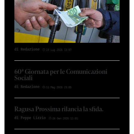
di Red­azio­ne
19 Lug 2026 13:07
60ª Giornata per le Comunicazioni
Sociali
di Red­azio­ne
11 Mag 2026 23:05
Ragusa Prossima rilancia la sfida.
di Peppe Li­z­zio
24 Gen 2026 11:01