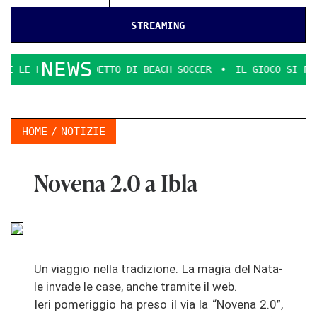
STREAMING
NEWS
LI SCUDETTO DI BEACH SOCCER
IL GIOCO SI FA DURO. IL P
HOME
NOTIZIE
Novena 2.0 a Ibla
Un viag­gio nella tra­di­zio­ne. La magia del Na­ta­
le in­va­de le case, anche tra­mi­te il web.
Ieri po­me­rig­gio ha preso il via la “No­ve­na 2.0”,