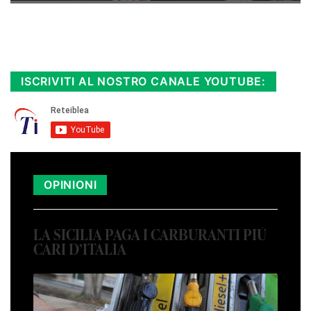
Rimani sempre aggiornato, scopri la
Diretta TV e le repliche in streaming.
Cloicca qui!
.
ISCRIVITI AL NOSTRO CANALE YOUTUBE:
OPINIONI
LA SICILIA PAGA I CARBURANTI PIÙ
CARI D’ITALIA