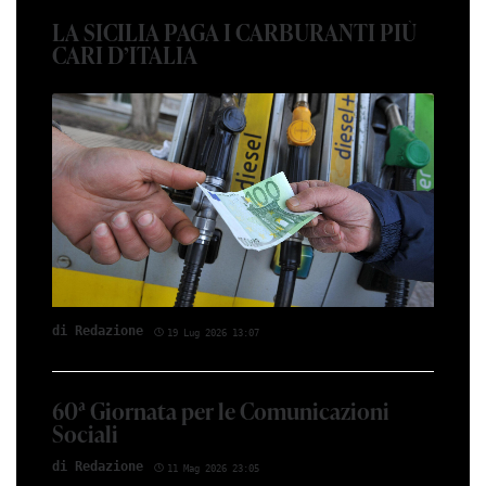
LA SICILIA PAGA I CARBURANTI PIÙ
CARI D’ITALIA
di Red­azio­ne
19 Lug 2026 13:07
60ª Giornata per le Comunicazioni
Sociali
di Red­azio­ne
11 Mag 2026 23:05