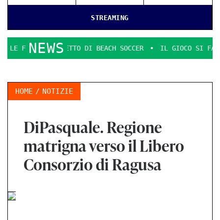
STREAMING
NEWS
I SCUDETTO DI BEACH SOCCER
IL GIOCO SI FA DURO. IL PD
HOME
NOTIZIE
DiPasquale. Regione
matrigna verso il Libero
Consorzio di Ragusa