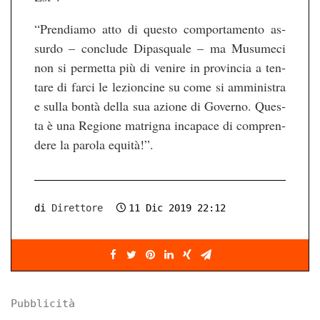
“Pren­dia­mo atto di ques­to com­por­ta­men­to as­
sur­do – con­clu­de Di­pas­qua­le – ma Mu­su­me­ci
non si per­met­ta più di venire in pro­vin­cia a ten­
ta­re di farci le le­zi­on­ci­ne su come si am­mi­nis­tra
e sulla bontà della sua azio­ne di Go­ver­no. Ques­
ta è una Re­gio­ne ma­trig­na in­ca­pa­ce di com­pren­
de­re la par­o­la equità!”.
di
Direttore
11 Dic 2019 22:12
Pubblicità