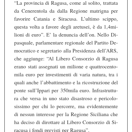
“La pro­vin­cia di Ra­gu­sa, come al so­li­to, tr­at­ta­ta
da Ce­ne­rento­la da dalla Re­gio­ne ma­trig­na per
fa­vo­ri­re Ca­ta­nia e Si­ra­cu­sa. L’ul­ti­mo scip­po,
ques­ta volta a fa­vo­re degli are­tu­sei, è da 1,4mi­
lio­ni di euro”. E’ la de­nun­cia dell’on. Nello Di­
pas­qua­le, par­la­men­ta­re re­gio­na­le del Par­ti­to De­
mo­cra­ti­co e se­gre­ta­rio alla Pre­si­den­za dell’ARS,
che ag­g­iun­ge: “Al Li­be­ro Con­sor­zio di Ra­gu­sa
erano stati as­seg­na­ti un mi­lio­ne e quat­tro­cen­to­
mi­la euro per in­ves­ti­men­ti di varia na­tu­ra, tra i
quali anche l’ab­bat­ti­men­to e la ri­cos­tru­zio­ne del
ponte sull’Ip­pa­ri per 350mila euro. In­fras­trut­tu­
ra che versa in uno stato di­sas­tro­so e peri­co­lo­
sis­si­mo per chi lo per­cor­re, ma evi­den­te­men­te
di nes­sun in­ter­es­se per la Re­gio­ne Si­ci­lia­na che
ha de­ci­so di di­rot­ta­re al Li­be­ro Con­sor­zio di Si­
ra­cu­sa i fondi pre­vis­ti per Ra­gu­sa”.