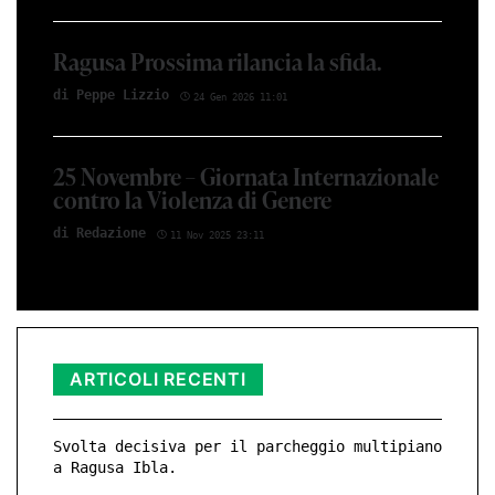
Ragusa Prossima rilancia la sfida.
di Peppe Li­z­zio
24 Gen 2026 11:01
25 Novembre – Giornata Internazionale
contro la Violenza di Genere
di Red­azio­ne
11 Nov 2025 23:11
ARTICOLI RECENTI
Svolta decisiva per il parcheggio multipiano
a Ragusa Ibla.