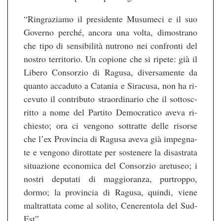
“Rin­gra­zi­a­mo il pre­si­den­te Mu­su­me­ci e il suo
Go­ver­no per­ché, an­co­ra una volta, di­mos­tra­no
che tipo di sensibilità nu­tro­no nei con­fron­ti del
nos­tro ter­ri­to­rio. Un co­pio­ne che si ri­pe­te: già il
Li­be­ro Con­sor­zio di Ra­gu­sa, di­ver­sa­men­te da
quan­to ac­ca­duto a Ca­ta­nia e Si­ra­cu­sa, non ha ri­
ce­vu­to il con­tri­bu­to stra­or­di­na­rio che il sot­tosc­
rit­to a nome del Par­ti­to De­mo­cra­ti­co aveva ri­
chies­to; ora ci ven­go­no sot­tr­at­te delle ri­sor­se
che l’ex Pro­vin­cia di Ra­gu­sa aveva già im­pe­g­na­
te e ven­go­no di­rot­ta­te per sos­te­ne­re la di­sas­tra­ta
si­tua­zio­ne eco­no­mi­ca del Con­sor­zio are­tu­seo; i
nos­tri de­pu­ta­ti di mag­gio­ran­za, pur­trop­po,
dormo; la pro­vin­cia di Ra­gu­sa, quin­di, viene
mal­tr­at­ta­ta come al so­li­to, Ce­ne­rento­la del Sud-​
Est”.