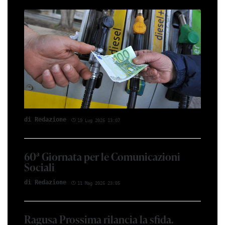
di Red­azio­ne
19 Lug 2026 13:07
60ª Giornata per le Comunicazioni
Sociali
di Red­azio­ne
11 Mag 2026 23:05
Ragusa Prossima rilancia la sfida.