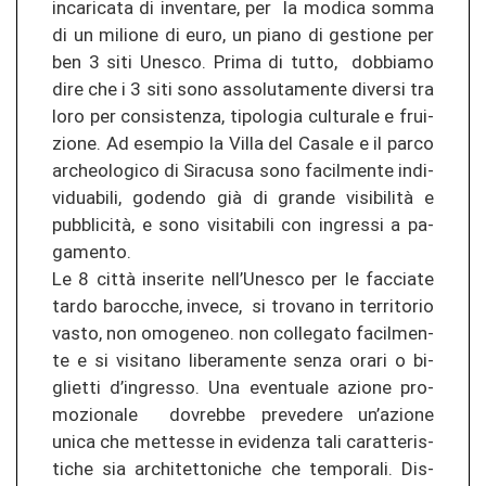
in­ca­ri­ca­ta di in­ven­ta­re, per la mo­di­ca somma
di un mi­lio­ne di euro, un piano di ges­tio­ne per
ben 3 siti Unes­co. Prima di tutto, dob­bia­mo
dire che i 3 siti sono as­so­lu­ta­men­te di­ver­si tra
loro per con­sis­ten­za, ti­po­lo­gia cul­tu­ra­le e frui­
zio­ne. Ad esem­pio la Villa del Ca­sa­le e il parco
ar­cheo­lo­gi­co di Si­ra­cu­sa sono fa­cil­men­te in­di­
vi­dua­bi­li, go­den­do già di gran­de visibilità e
pubblicità, e sono vi­si­ta­bi­li con in­gres­si a pa­
ga­men­to.
Le 8 città in­se­ri­te nell’Unes­co per le fac­cia­te
tardo ba­r­oc­che, in­ve­ce, si tro­va­no in ter­ri­to­rio
vasto, non omo­ge­neo. non col­le­ga­to fa­cil­men­
te e si vi­si­ta­no li­be­ra­men­te senza orari o bi­
gliet­ti d’in­gres­so. Una even­tua­le azio­ne pro­
mo­zio­na­le do­vreb­be pre­ve­de­re un’azio­ne
unica che mett­es­se in evi­den­za tali ca­r­at­ter­is­
ti­che sia ar­chi­tet­to­ni­che che tem­po­ra­li. Dis­