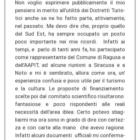
Non voglio espri­me­re pu­bbli­ca­men­te il mio
pen­sie­ro in me­ri­to all’utilità dei Dis­tret­ti Tu­ris­
ti­ci anche se ne ho fatto parte, at­ti­va­men­te,
nel pas­sa­to. Ma devo dire che, pro­prio quel­lo
del Sud Est, ha sem­pre oc­cu­pa­to un posto
poco im­por­tan­te nei mie ri­cor­di. In­fat­ti ai
tempi, e parlo di tanti anni fa, ho par­te­ci­pa­to
come rap­pre­sen­tan­te del Co­mu­ne di Ra­gu­sa e
dell’AAPIT, ad al­cu­ne riu­nio­ni a Si­ra­cu­sa e a
Noto e mi è sem­bra­to, al­lo­ra come ora, un’
espe­rien­za con­fu­sa e poco utile per il tu­ris­mo
e la cul­tu­ra. Le pro­pos­te di fi­nan­zia­men­to
scel­te poi dal com­ita­to scien­ti­fi­co ri­sul­ta­ro­no
fan­ta­siose e poco ris­pon­den­ti alle reali
necessità dell’area iblea. Certo po­te­vo sbag­
liar­mi ma ora sono in grado di dire con cer­te­z­
za e con carte alla mano che avevo ra­gio­ne.
In­fat­ti al­cu­ni do­cu­men­ti uf­fi­cia­li mi con­fer­ma­