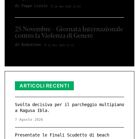
di Peppe Li­z­zio
24 Gen 2026 11:01
25 Novembre – Giornata Internazionale
contro la Violenza di Genere
di Red­azio­ne
11 Nov 2025 23:11
ARTICOLI RECENTI
Svolta decisiva per il parcheggio multipiano
a Ragusa Ibla.
7 Agosto 2026
Presentate le Finali Scudetto di beach