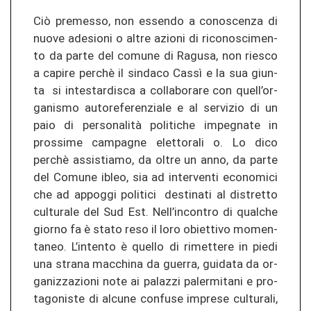
Ciò prem­es­so, non es­sen­do a co­nos­cen­za di
nuove ad­esio­ni o altre azio­ni di ri­co­nos­ci­men­
to da parte del co­mu­ne di Ra­gu­sa, non ries­co
a ca­pi­re perchè il sin­da­co Cassì e la sua giun­
ta si in­tes­tar­dis­ca a col­la­bo­ra­re con quell’or­
ga­nis­mo au­to­re­fe­ren­zia­le e al ser­vi­zio di un
paio di personalità po­liti­che im­pe­g­na­te in
pros­si­me cam­pag­ne elet­to­ra­li o. Lo dico
perchè as­sis­ti­a­mo, da oltre un anno, da parte
del Co­mu­ne ibleo, sia ad in­ter­ven­ti eco­no­mi­ci
che ad ap­poggi po­li­ti­ci de­sti­na­ti al dis­tret­to
cul­tu­ra­le del Sud Est. Nell’in­con­tro di qual­che
gior­no fa è stato reso il loro ob­iet­ti­vo mo­men­
ta­neo. L’in­ten­to è quel­lo di ri­met­te­re in piedi
una stra­na mac­chi­na da guer­ra, gui­da­ta da or­
ga­ni­z­za­zio­ni note ai pa­la­z­zi pa­ler­mi­ta­ni e pro­
ta­go­nis­te di al­cu­ne con­fu­se im­pre­se cul­tu­ra­li,