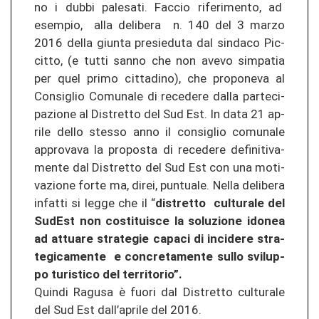
no i dubbi pa­le­sa­ti. Fac­cio ri­fe­rimen­to, ad
esem­pio, alla de­li­be­ra n. 140 del 3 marzo
2016 della giun­ta pre­sied­uta dal sin­da­co Pic­
cit­to, (e tutti sanno che non avevo sim­pa­tia
per quel primo cit­ta­di­no), che pro­po­ne­va al
Con­siglio Co­mu­na­le di re­ce­de­re dalla par­te­ci­
pa­zio­ne al Dis­tret­to del Sud Est. In data 21 ap­
ri­le dello st­es­so anno il con­siglio co­mu­na­le
ap­pro­va­va la pro­pos­ta di re­ce­de­re de­fi­ni­ti­va­
men­te dal Dis­tret­to del Sud Est con una mo­ti­
va­zio­ne forte ma, direi, pun­tua­le. Nella de­li­be­ra
in­fat­ti si legge che il “
dis­tret­to cul­tu­ra­le del
Sud­Est non costi­tuis­ce la so­lu­zio­ne ido­nea
ad at­tua­re stra­te­gie ca­pa­ci di in­ci­de­re stra­
te­gi­ca­men­te e con­cre­ta­men­te sullo svi­lup­
po tu­ris­ti­co del ter­ri­to­rio”.
Quin­di Ra­gu­sa è fuori dal Dis­tret­to cul­tu­ra­le
del Sud Est dall’ap­ri­le del 2016.