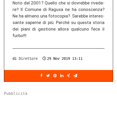
Noto del 2001? Quel­lo che si do­vreb­be ri­ve­de­
re? Il Co­mu­ne di Ra­gu­sa ne ha co­nos­cen­za?
Ne ha al­me­no una fo­to­co­pia? Sa­reb­be in­ter­es­
san­te sa­per­ne di più. Perchè su ques­ta sto­ria
dei piani di ges­tio­ne al­lo­ra qual­cu­no fece il
furbo!!!.
di
Direttore
29 Nov 2019 13:11
Pubblicità