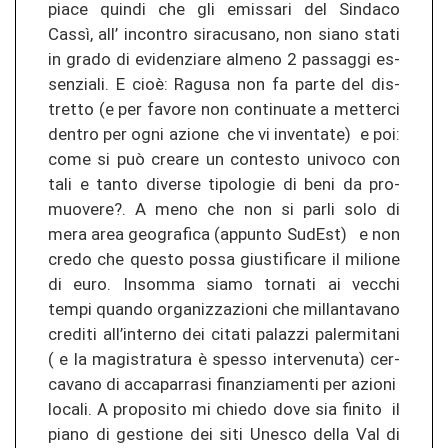
pia­ce quin­di che gli emis­sa­ri del Sin­da­co
Cassì, all’ in­con­tro si­ra­cu­sa­no, non siano stati
in grado di evi­den­zia­re al­me­no 2 pas­sag­gi es­
sen­zia­li. E cioè: Ra­gu­sa non fa parte del dis­
tret­to (e per fa­vo­re non con­ti­nua­te a met­ter­ci
den­tro per ogni azio­ne che vi in­ven­ta­te) e poi:
come si può crea­re un con­te­s­to uni­vo­co con
tali e tanto di­ver­se ti­po­lo­gie di beni da pro­
muo­ve­re?. A meno che non si parli solo di
mera area geo­gra­fi­ca (ap­pun­to Sud­Est) e non
credo che ques­to possa gius­ti­fi­ca­re il mi­lio­ne
di euro. In­som­ma siamo tor­na­ti ai vec­chi
tempi quan­do or­ga­ni­z­za­zio­ni che mil­lan­ta­va­no
cre­di­ti all’in­ter­no dei ci­ta­ti pa­la­z­zi pa­ler­mi­ta­ni
( e la ma­gis­tra­tu­ra è spes­so in­ter­ve­nu­ta) cer­
cav­a­no di ac­ca­par­ra­si fi­nan­zia­men­ti per azio­ni
lo­ca­li. A pro­pos­i­to mi chie­do dove sia fi­ni­to il
piano di ges­tio­ne dei siti Unes­co della Val di