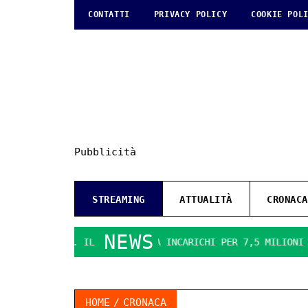
CONTATTI
PRIVACY POLICY
COOKIE POL
Pubblicità
STREAMING
ATTUALITÀ
CRONACA
NEWS
 FA DURO. IL PD DENUNCIA INCARICHI PER 7,5 MILIONI
LA
HOME
CRONACA