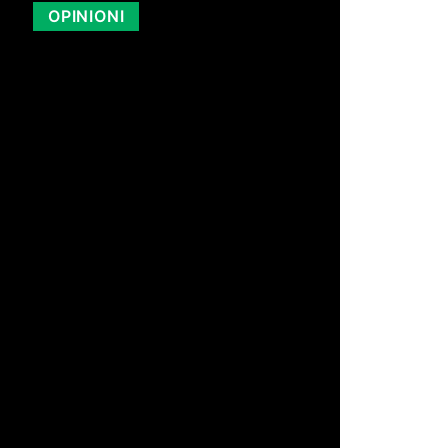
OPINIONI
di Redazione
19 Lug 2026 13:07