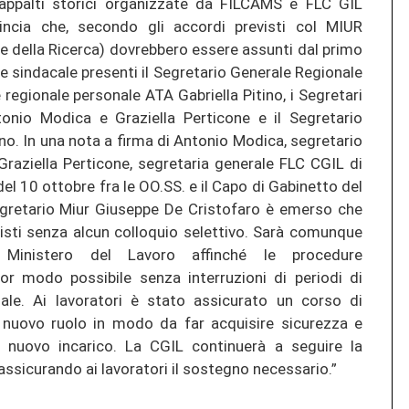
appalti storici organizzate da FILCAMS e FLC GIL
vincia che, secondo gli accordi previsti col MIUR
tà e della Ricerca) dovrebbero essere assunti dal primo
te sindacale presenti il Segretario Generale Regionale
 regionale personale ATA Gabriella Pitino, i Segretari
tonio Modica e Graziella Perticone e il Segretario
no. In una nota a firma di Antonio Modica, segretario
raziella Perticone, segretaria generale FLC CGIL di
del 10 ottobre fra le OO.SS. e il Capo di Gabinetto del
segretario Miur Giuseppe De Cristofaro è emerso che
visti senza alcun colloquio selettivo. Sarà comunque
 Ministero del Lavoro affinché le procedure
ior modo possibile senza interruzioni di periodi di
nale. Ai lavoratori è stato assicurato un corso di
nuovo ruolo in modo da far acquisire sicurezza e
 nuovo incarico. La CGIL continuerà a seguire la
 assicurando ai lavoratori il sostegno necessario.”