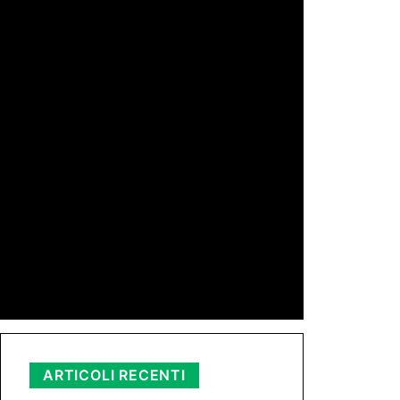
di Redazione
11 Mag 2026 23:05
di Peppe Lizzio
24 Gen 2026 11:01
di Redazione
11 Nov 2025 23:11
ARTICOLI RECENTI