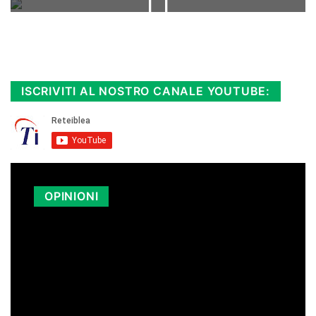
Rimani sempre aggiornato, scopri la
Diretta TV e le repliche in streaming.
Cloicca qui!
.
ISCRIVITI AL NOSTRO CANALE YOUTUBE:
OPINIONI
LA SICILIA PAGA I CARBURANTI PIÙ
CARI D’ITALIA