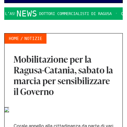
NEWS
’ASSOCIAZIONE DOTTORI COMMERCIALISTI DI RAGUSA
QUESTI
HOME
NOTIZIE
Mobilitazione per la
Ragusa-Catania, sabato la
marcia per sensibilizzare
il Governo
Corale appello alla cittadinanza da parte di vari