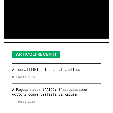
25 Novembre – Giornata Internazionale
contro la Violenza di Genere
di Redazione
11 Nov 2025 23:11
ARTICOLI RECENTI
Attonna!!!!Mischinu cu ci capitau.
8 Agosto 2026
A Ragusa nasce l’AIDC: l’associazione
dottori commercialisti di Ragusa
7 Agosto 2026