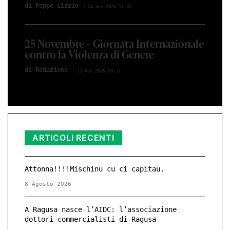
di Peppe Lizzio
24 Gen 2026 11:01
25 Novembre – Giornata Internazionale
contro la Violenza di Genere
di Redazione
11 Nov 2025 23:11
ARTICOLI RECENTI
Attonna!!!!Mischinu cu ci capitau.
8 Agosto 2026
A Ragusa nasce l’AIDC: l’associazione
dottori commercialisti di Ragusa