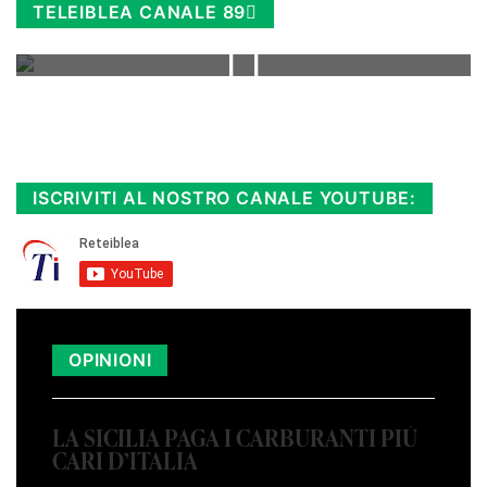
TELEIBLEA CANALE 89
Rimani sempre aggiornato, scopri la
Diretta TV e le repliche in streaming.
Cloicca qui!
.
ISCRIVITI AL NOSTRO CANALE YOUTUBE:
OPINIONI
LA SICILIA PAGA I CARBURANTI PIÙ
CARI D’ITALIA