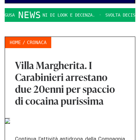
NEWS
QUESTIONI DI LOOK E DECENZA.
SVOLTA DECISIVA PER IL P
HOME
CRONACA
Villa Margherita. I
Carabinieri arrestano
due 20enni per spaccio
di cocaina purissima
Con­ti­nua l’attività an­ti­dro­ga della Com­pag­nia