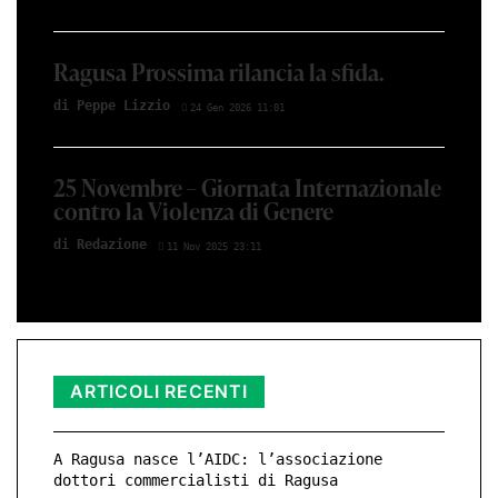
Ragusa Prossima rilancia la sfida.
di Peppe Li­z­zio
24 Gen 2026 11:01
25 Novembre – Giornata Internazionale
contro la Violenza di Genere
di Red­azio­ne
11 Nov 2025 23:11
ARTICOLI RECENTI
A Ragusa nasce l’AIDC: l’associazione
dottori commercialisti di Ragusa