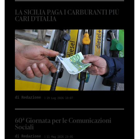
LA SICILIA PAGA I CARBURANTI PIÙ
CARI D’ITALIA
di Red­azio­ne
19 Lug 2026 13:07
60ª Giornata per le Comunicazioni
Sociali
di Red­azio­ne
11 Mag 2026 23:05