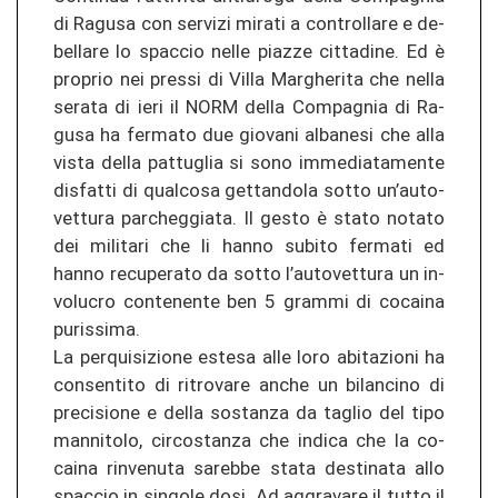
di Ra­gu­sa con ser­vi­zi mi­ra­ti a con­trol­la­re e de­
bel­la­re lo spac­cio nelle pia­z­ze cit­ta­di­ne. Ed è
pro­prio nei pres­si di Villa Mar­ghe­ri­ta che nella
se­ra­ta di ieri il NORM della Com­pag­nia di Ra­
gu­sa ha fer­ma­to due gio­v­a­ni al­ba­ne­si che alla
vista della pat­tu­glia si sono im­me­dia­ta­men­te
dis­fat­ti di qual­co­sa get­tan­do­la sotto un’au­to­
vet­tu­ra par­che­g­gia­ta. Il gesto è stato no­ta­to
dei mi­li­ta­ri che li hanno sub­ito fer­ma­ti ed
hanno re­cu­pe­ra­to da sotto l’au­to­vet­tu­ra un in­
vo­lu­cro con­te­nen­te ben 5 gram­mi di co­cai­na
pu­ris­si­ma.
La per­qui­si­zio­ne es­te­sa alle loro ab­ita­zio­ni ha
con­sen­ti­to di ri­tro­va­re anche un bi­lan­ci­no di
pre­ci­sio­ne e della sos­tan­za da tag­lio del tipo
man­ni­to­lo, cir­cos­tan­za che in­di­ca che la co­
cai­na rin­ve­nu­ta sa­reb­be stata de­sti­na­ta allo
spac­cio in sin­go­le dosi. Ad ag­gra­va­re il tutto il