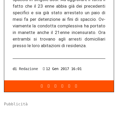
fatto che il 23 enne abbia già dei pre­ce­den­ti
spe­ci­fi­ci e sia già stato ar­res­ta­to un paio di
mesi fa per de­ten­zio­ne ai fini di spac­cio. Ov­
via­men­te la con­dot­ta com­ples­si­va ha por­ta­to
in ma­net­te anche il 21enne in­cen­su­ra­to. Ora
en­tram­bi si tro­va­no agli arres­ti do­mi­ci­lia­ri
pres­so le loro ab­ita­zio­ni di re­si­den­za.
di
Redazione
12 Gen 2017 16:01
Pubblicità