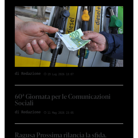
di Red­azio­ne
19 Lug 2026 13:07
60ª Giornata per le Comunicazioni
Sociali
di Red­azio­ne
11 Mag 2026 23:05
Ragusa Prossima rilancia la sfida.