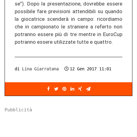
se”). Dopo la pre­sen­ta­zio­ne, do­vreb­be es­se­re
pos­si­bi­le fare pre­vi­sio­ni at­ten­di­bi­li su quan­do
la gio­ca­tri­ce scenderà in campo: ri­cor­dia­mo
che in cam­pio­na­to le stra­nie­re a re­fer­to non
po­tran­no es­se­re più di tre men­tre in Eu­ro­Cup
po­tran­no es­se­re uti­li­z­za­te tutte e quat­tro.
di
Lina Giarratana
12 Gen 2017 11:01
Pubblicità