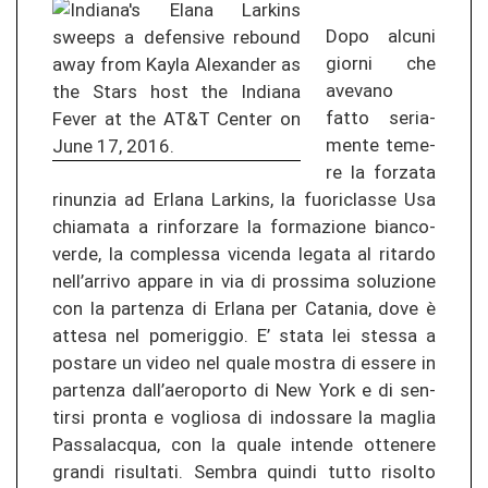
Dopo al­cu­ni
gior­ni che
ave­va­no
fatto se­ria­
men­te te­me­
re la for­za­ta
rin­un­zia ad Er­la­na Larkins, la fuo­ri­clas­se Usa
chia­ma­ta a rin­for­za­re la for­ma­zio­ne bi­an­co­
ver­de, la com­ples­sa vi­cen­da le­ga­ta al ri­tar­do
nell’ar­ri­vo ap­pa­re in via di pros­si­ma so­lu­zio­ne
con la par­ten­za di Er­la­na per Ca­ta­nia, dove è
at­te­sa nel po­me­rig­gio. E’ stata lei st­es­sa a
pos­ta­re un video nel quale mos­tra di es­se­re in
par­ten­za dall’ae­ro­por­to di New York e di sen­
tir­si pron­ta e voglio­sa di in­dos­sa­re la mag­lia
Pas­sa­lac­qua, con la quale in­ten­de ot­te­ne­re
gran­di ri­sul­ta­ti. Sem­bra quin­di tutto ri­sol­to