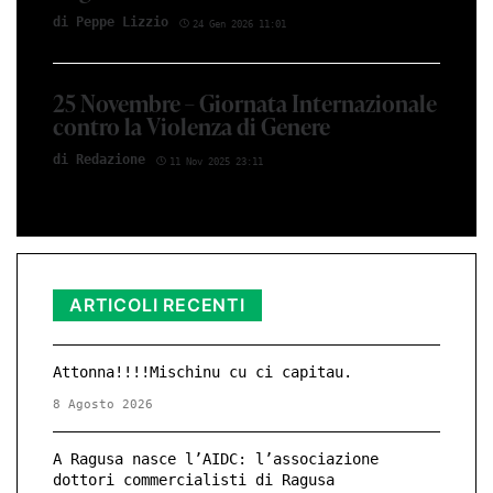
di Peppe Li­z­zio
24 Gen 2026 11:01
25 Novembre – Giornata Internazionale
contro la Violenza di Genere
di Red­azio­ne
11 Nov 2025 23:11
ARTICOLI RECENTI
Attonna!!!!Mischinu cu ci capitau.
8 Agosto 2026
A Ragusa nasce l’AIDC: l’associazione
dottori commercialisti di Ragusa