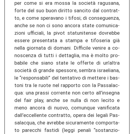
per come si era mossa la società ra­gu­s­a­na,
forte del suo buon di­rit­to san­ci­to dal con­tr­at­
to, e come spe­ra­va­no i ti­fo­si; di consegue­n­za,
anche se non ci sono an­co­ra state co­mu­ni­ca­
zio­ni uf­fi­cia­li, la pivot sta­tu­ni­ten­se do­vreb­be
es­se­re pre­sen­ta­ta a stam­pa e ti­fo­se­ria già
nella gior­na­ta di do­ma­ni. Dif­fi­ci­le venire a co­
nos­cen­za di tutti i dettag­lia, ma è molto pro­
ba­bi­le che siano state le of­fer­te di un’altra
società di gran­de spes­so­re, sem­bra is­rae­lia­na,
le “re­spon­sa­bi­li” del ten­ta­ti­vo di met­te­re i bas­
to­ni tra le ruote nel rap­por­to con la Pas­sa­lac­
qua: una pras­si cor­ren­te non certo all’inseg­na
del fair play, anche se nulla di non le­ci­to e
meno an­co­ra di nuovo, co­mun­que va­ni­fi­ca­ta
dall’ec­cel­len­te con­tr­at­to, opera dei le­ga­li Pas­
sa­lac­qua, che avreb­be si­cu­ra­men­te com­por­ta­
to pa­rec­chi fas­ti­di (leggi pe­na­li “sos­tan­zio­