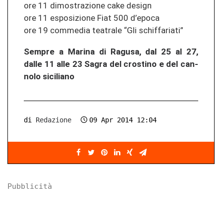
ore 11 di­mos­tra­zio­ne cake de­sign
ore 11 es­po­si­zio­ne Fiat 500 d’epoca
ore 19 com­me­dia tea­tra­le “Gli schif­fa­ria­ti”
Sem­pre a Ma­ri­na di Ra­gu­sa, dal 25 al 27,
dalle 11 alle 23 Sagra del cro­sti­no e del can­
no­lo si­ci­lia­no
di
Redazione
09 Apr 2014 12:04
Pubblicità