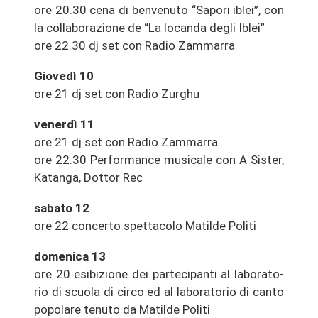
ore 20.30 cena di ben­ve­nu­to “Sa­po­ri iblei”, con
la col­la­bo­ra­zio­ne de “La lo­can­da degli Iblei”
ore 22.30 dj set con Radio Zam­mar­ra
Giovedì 10
ore 21 dj set con Radio Zur­ghu
venerdì 11
ore 21 dj set con Radio Zam­mar­ra
ore 22.30 Per­for­man­ce mu­si­ca­le con A Sis­ter,
Katanga, Dot­tor Rec
sa­ba­to 12
ore 22 con­cer­to spet­ta­co­lo Ma­til­de Po­li­ti
do­me­ni­ca 13
ore 20 esi­bi­zio­ne dei par­te­ci­pan­ti al la­bo­ra­to­
rio di scuo­la di circo ed al la­bo­ra­to­rio di canto
po­po­la­re te­nu­to da Ma­til­de Po­li­ti