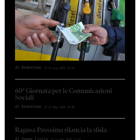
di Red­azio­ne
19 Lug 2026 13:07
60ª Giornata per le Comunicazioni
Sociali
di Red­azio­ne
11 Mag 2026 23:05
Ragusa Prossima rilancia la sfida.
di Peppe Li­z­zio
24 Gen 2026 11:01