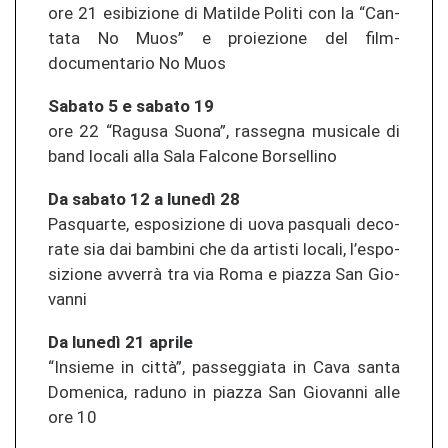
ore 21 esi­bi­zio­ne di Ma­til­de Po­li­ti con la “Can­
ta­ta No Muos” e pro­ie­zio­ne del film-​
documentario No Muos
Sa­ba­to 5 e sa­ba­to 19
ore 22 “Ra­gu­sa Suona”, ras­seg­na mu­si­ca­le di
band lo­ca­li alla Sala Fal­co­ne Bor­sel­li­no
Da sa­ba­to 12 a lunedì 28
Pas­quar­te, es­po­si­zio­ne di uova pas­qua­li de­co­
ra­te sia dai bam­b­i­ni che da ar­tis­ti lo­ca­li, l’es­po­
si­zio­ne avverrà tra via Roma e pia­z­za San Gio­
van­ni
Da lunedì 21 ap­ri­le
“Insie­me in città”, pas­seg­gia­ta in Cava santa
Do­me­ni­ca, ra­duno in pia­z­za San Gio­van­ni alle
ore 10