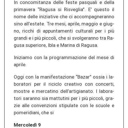
In con­com­itan­za delle feste pas­qua­li e della
pri­ma­ve­ra “Ra­gu­sa si Ris­veg­lia”. E’ ques­to il
nome delle in­izia­ti­ve che ci ac­com­pag­ne­ran­no
sino all’es­ta­te. Tre mesi, ap­ri­le, mag­gio e giug­
no, ric­chi di ap­pun­ta­men­ti cul­tu­ra­li per i più
gran­di e i più pic­co­li, che si svol­ge­ran­no tra Ra­
gu­sa su­pe­rio­re, Ibla e Ma­ri­na di Ra­gu­sa.
In­izi­a­mo con la pro­gram­ma­zio­ne del mese di
ap­ri­le.
Oggi con la ma­ni­fes­ta­zio­ne “Bazar” ossia i la­
bo­ra­to­ri per il ri­ci­clo crea­ti­vo con con­cer­ti,
mos­tre e mer­ca­ti­no dell’ar­ti­gia­na­to. I la­bo­ra­
to­ri sa­ran­no sia mat­tu­ti­ni per i più pic­co­li, gra­
zie alle con­ve­n­zio­ni sti­pu­la­te con le scuo­le e
po­me­ri­dia­ni, che si
Mercoledì 9