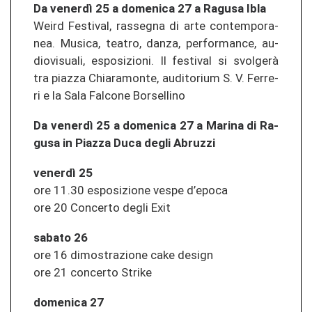
Da venerdì 25 a do­me­ni­ca 27 a Ra­gu­sa Ibla
Weird Fes­ti­val, ras­seg­na di arte con­tem­po­ra­
nea. Mu­si­ca, tea­tro, danza, per­for­man­ce, au­
dio­vis­ua­li, es­po­si­zio­ni. Il fes­ti­val si svolgerà
tra pia­z­za Chia­ra­mon­te, au­di­to­rium S. V. Fer­re­
ri e la Sala Fal­co­ne Bor­sel­li­no
Da venerdì 25 a do­me­ni­ca 27 a Ma­ri­na di Ra­
gu­sa in Pia­z­za Duca degli Ab­ru­z­zi
venerdì 25
ore 11.30 es­po­si­zio­ne vespe d’epoca
ore 20 Con­cer­to degli Exit
sa­ba­to 26
ore 16 di­mos­tra­zio­ne cake de­sign
ore 21 con­cer­to Strike
do­me­ni­ca 27