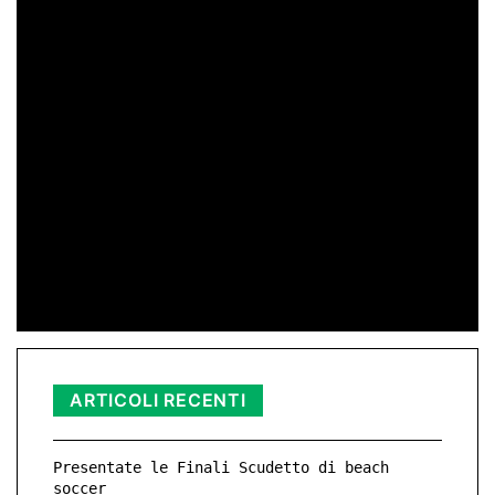
di Redazione
11 Mag 2026 23:05
di Peppe Lizzio
24 Gen 2026 11:01
di Redazione
11 Nov 2025 23:11
ARTICOLI RECENTI
Presentate le Finali Scudetto di beach
soccer