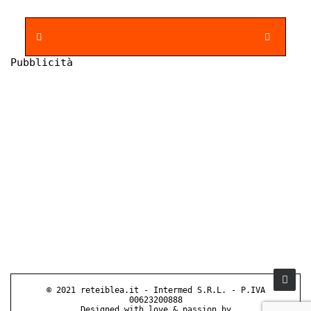
Pubblicità
© 2021 reteiblea.it - Intermed S.R.L. - P.IVA
00623200888
Designed with love & passion by