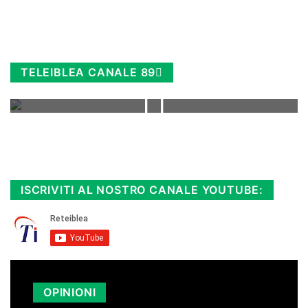
TELEIBLEA CANALE 89
Rimani sempre aggiornato, scopri la
Diretta TV e le repliche in streaming.
Cloicca qui!
.
ISCRIVITI AL NOSTRO CANALE YOUTUBE:
OPINIONI