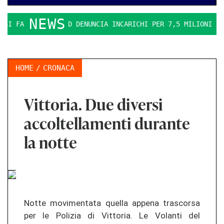
NEWS
 FA DURO. IL PD DENUNCIA INCARICHI PER 7,5 MILIONI
LA
HOME
CRONACA
Vittoria. Due diversi
accoltellamenti durante
la notte
Notte movimentata quella appena trascorsa
per le Polizia di Vittoria. Le Volanti del