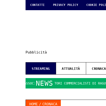
CONTATTI
PRIVACY POLICY
COOKIE POL
Pubblicità
STREAMING
ATTUALITÀ
CRONACA
NEWS
’AIDC: L’ASSOCIAZIONE DOTTORI COMMERCIALISTI DI RAGUSA
HOME
CRONACA