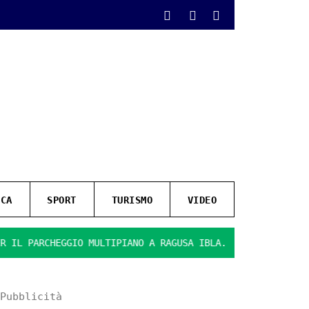
ICA
SPORT
TURISMO
VIDEO
 PARCHEGGIO MULTIPIANO A RAGUSA IBLA.
PRESENTATE LE F
Pubblicità