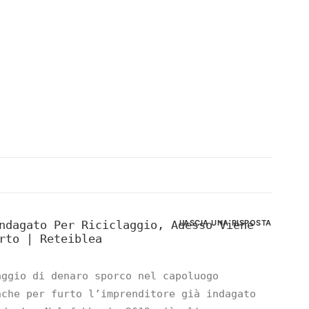
ndagato Per Riciclaggio, Adesso Viene
LASCIA UNA RISPOSTA
rto | Reteiblea
aggio di denaro sporco nel capoluogo
nche per furto l’imprenditore già indagato