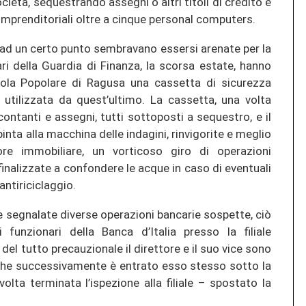
società, sequestrando assegni o altri titoli di credito e
imprenditoriali oltre a cinque personal computers.
, ad un certo punto sembravano essersi arenate per la
ari della Guardia di Finanza, la scorsa estate, hanno
icola Popolare di Ragusa una cassetta di sicurezza
a utilizzata da quest’ultimo. La cassetta, una volta
contanti e assegni, tutti sottoposti a sequestro, e il
nta alla macchina delle indagini, rinvigorite e meglio
ore immobiliare, un vorticoso giro di operazioni
 finalizzate a confondere le acque in caso di eventuali
antiriciclaggio.
 segnalate diverse operazioni bancarie sospette, ciò
funzionari della Banca d’Italia presso la filiale
a del tutto precauzionale il direttore e il suo vice sono
o che successivamente è entrato esso stesso sotto la
volta terminata l’ispezione alla filiale – spostato la