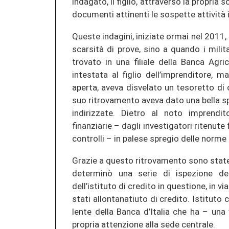
indagato, il figlio, attraverso la propria 
documenti attinenti le sospette attività 
Queste indagini, iniziate ormai nel 2011
scarsità di prove, sino a quando i milit
trovato in una filiale della Banca Agr
intestata al figlio dell’imprenditore, m
aperta, aveva disvelato un tesoretto di 
suo ritrovamento aveva dato una bella spi
indirizzate. Dietro al noto imprendit
finanziarie – dagli investigatori ritenute
controlli – in palese spregio delle norme 
Grazie a questo ritrovamento sono state
determinò una serie di ispezione dei 
dell’istituto di credito in questione, in vi
stati allontanatiuto di credito. Istitut
lente della Banca d’Italia che ha – una 
propria attenzione alla sede centrale.