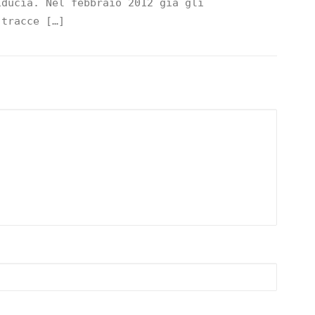
iducia. Nel febbraio 2012 già gli
 tracce […]