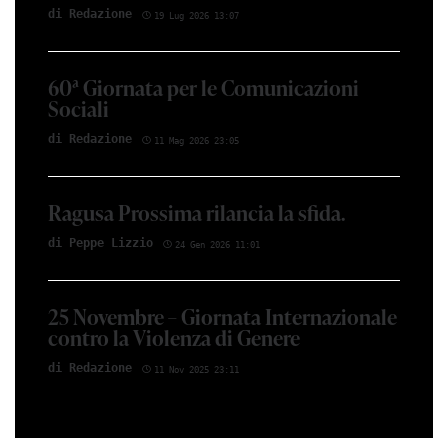
di Red­azio­ne
19 Lug 2026 13:07
60ª Giornata per le Comunicazioni
Sociali
di Red­azio­ne
11 Mag 2026 23:05
Ragusa Prossima rilancia la sfida.
di Peppe Li­z­zio
24 Gen 2026 11:01
25 Novembre – Giornata Internazionale
contro la Violenza di Genere
di Red­azio­ne
11 Nov 2025 23:11