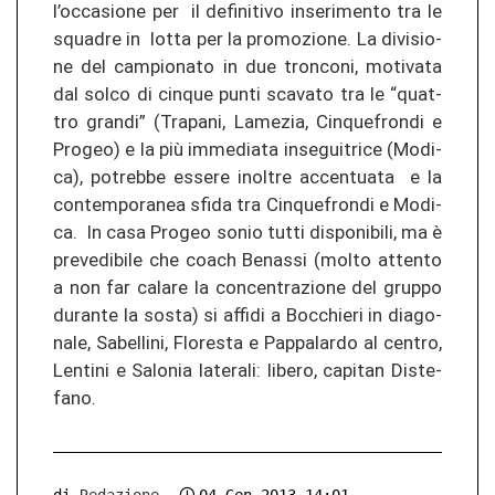
l’oc­ca­sio­ne per il de­fi­ni­ti­vo in­se­rimen­to tra le
squa­dre in lotta per la pro­mo­zio­ne. La di­vi­sio­
ne del cam­pio­na­to in due tr­on­co­ni, mo­ti­va­ta
dal solco di cin­que punti scav­a­to tra le “quat­
tro gran­di” (Tra­pa­ni, La­me­zia, Cin­que­fron­di e
Pro­geo) e la più im­me­dia­ta insegui­tri­ce (Mo­di­
ca), po­treb­be es­se­re in­ol­tre ac­cen­tua­ta e la
con­tem­po­ra­nea sfida tra Cin­que­fron­di e Mo­di­
ca. In casa Pro­geo sonio tutti dis­po­n­ibi­li, ma è
pre­ve­di­bi­le che coach Be­nas­si (molto at­ten­to
a non far ca­la­re la con­cen­tra­zio­ne del grup­po
du­ran­te la sosta) si af­fi­di a Boc­chie­ri in dia­go­
na­le, Sa­bel­li­ni, Flo­resta e Pap­pa­lar­do al cen­tro,
Len­ti­ni e Sa­lo­nia la­te­ra­li: li­be­ro, ca­pi­tan Dis­te­
fa­no.