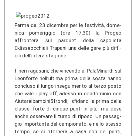
Ferma dal 23 di­cem­bre per le festività, do­me­
ni­ca po­me­rig­gio (ore 17,30) la Pro­geo
affronterà sul par­quet della ca­po­lis­ta
Eklisseocchiali Tra­pa­ni una delle gare più dif­fi­
ci­li dell’in­te­ra stagio­ne.
I neri ra­gu­s­a­ni, che vin­cen­do al Pa­la­Mi­nar­di sul
Leon­for­te nell’ul­ti­ma prima della sosta hanno
con­clu­so il lungo insegui­men­to al terzo posto
che vale i play off, ad­es­so in con­do­mi­nio con
Aiu­ta­reibam­b­i­ni5fron­di, sfi­da­no la prima della
clas­se: forte di cin­que punti in più, ma deve
anche os­ser­va­re il turno di ri­poso. Un pas­sag­
gio im­por­tan­te del cam­pio­na­to, e nello st­es­so
tempo, se si ritornerà a casa con dei punti,