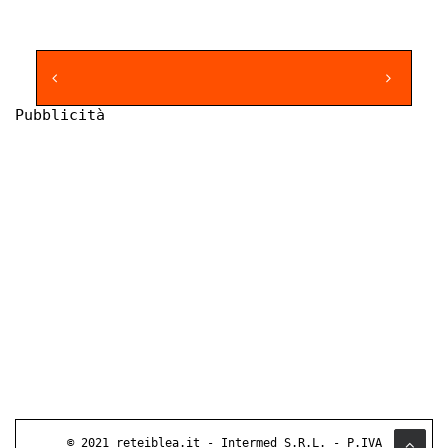
Pubblicità
© 2021 reteiblea.it - Intermed S.R.L. - P.IVA