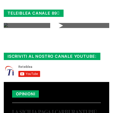
TELEIBLEA CANALE 89
Rimani sempre aggiornato, scopri la
Diretta TV e le repliche in streaming.
Cloicca qui!
.
ISCRIVITI AL NOSTRO CANALE YOUTUBE:
OPINIONI
LA SICILIA PAGA I CARBURANTI PIÙ