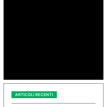
di Redazione
11 Mag 2026 23:05
di Peppe Lizzio
24 Gen 2026 11:01
di Redazione
11 Nov 2025 23:11
ARTICOLI RECENTI