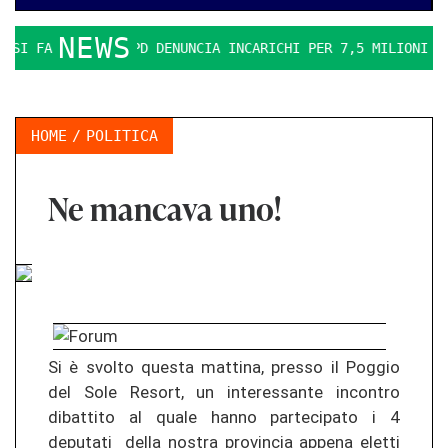
NEWS
I FA DURO. IL PD DENUNCIA INCARICHI PER 7,5 MILIONI
L
HOME
POLITICA
Ne mancava uno!
Si è svolto questa mattina, presso il Poggio
del Sole Resort, un interessante incontro
dibattito al quale hanno partecipato i 4
deputati della nostra provincia appena eletti