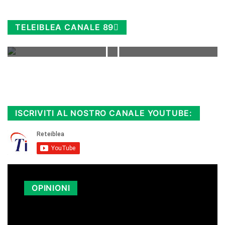
TELEIBLEA CANALE 89
Rimani sempre aggiornato, scopri la
Diretta TV e le repliche in streaming.
Cloicca qui!
.
ISCRIVITI AL NOSTRO CANALE YOUTUBE:
OPINIONI