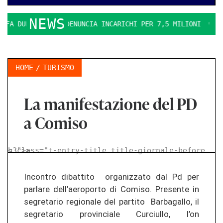
NEWS
A DURO. IL PD DENUNCIA INCARICHI PER 7,5 MILIONI
LA E
HOME
TURISMO
La manifestazione del PD
a Comiso
< class="t-entry-title title-giornale-before h3">
>
Incontro dibattito organizzato dal Pd per
parlare dell’aeroporto di Comiso. Presente in
segretario regionale del partito Barbagallo, il
segretario provinciale Curciullo, l’on