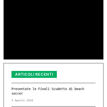
di Peppe Lizzio
24 Gen 2026 11:01
di Redazione
11 Nov 2025 23:11
ARTICOLI RECENTI
Presentate le Finali Scudetto di beach
soccer
4 Agosto 2026