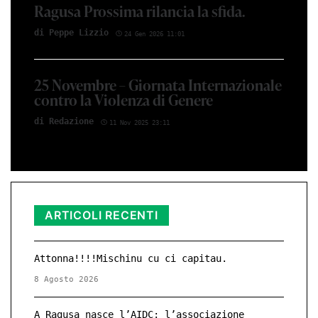
Ragusa Prossima rilancia la sfida.
di Peppe Li­z­zio
24 Gen 2026 11:01
25 Novembre – Giornata Internazionale
contro la Violenza di Genere
di Red­azio­ne
11 Nov 2025 23:11
ARTICOLI RECENTI
Attonna!!!!Mischinu cu ci capitau.
8 Agosto 2026
A Ragusa nasce l’AIDC: l’associazione