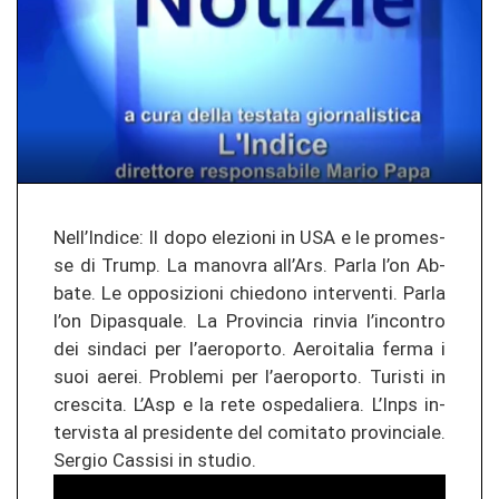
Nell’In­di­ce: Il dopo ele­zio­ni in USA e le prom­es­
se di Trump. La ma­no­vra all’Ars. Parla l’on Ab­
ba­te. Le op­po­si­zio­ni chie­do­no in­ter­ven­ti. Parla
l’on Di­pas­qua­le. La Pro­vin­cia rin­via l’in­con­tro
dei sin­da­ci per l’ae­ro­por­to. Ae­ro­ita­lia ferma i
suoi aerei. Prob­le­mi per l’ae­ro­por­to. Tu­ris­ti in
cres­ci­ta. L’Asp e la rete ospe­da­lie­ra. L’Inps in­
ter­vis­ta al pre­si­den­te del com­ita­to pro­vin­cia­le.
Ser­gio Cas­si­si in stu­dio.