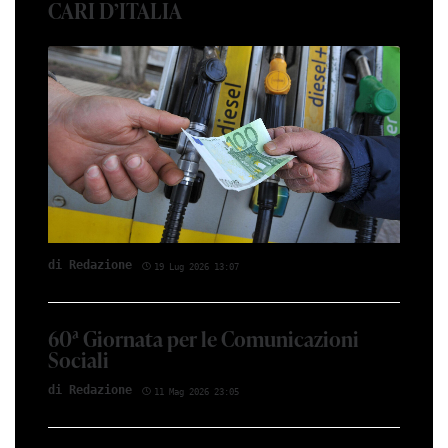
CARI D’ITALIA
di Red­azio­ne
19 Lug 2026 13:07
60ª Giornata per le Comunicazioni
Sociali
di Red­azio­ne
11 Mag 2026 23:05