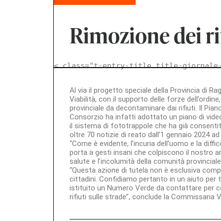
Rimozione dei ri
< class="t-entry-title title-giornale
Al via il progetto speciale della Provincia di 
Viabilità, con il supporto delle forze dell’ordi
provinciale da decontaminare dai rifiuti. Il Piano
Consorzio ha infatti adottato un piano di vid
il sistema di fototrappole che ha già consentito
oltre 70 notizie di reato dall’1 gennaio 2024 ad
“Come è evidente, l’incuria dell’uomo e la diffic
porta a gesti insani che colpiscono il nostro am
salute e l’incolumità della comunità provinciale
“Questa azione di tutela non è esclusiva comp
cittadini. Confidiamo pertanto in un aiuto per t
istituito un Numero Verde da contattare per co
rifiuti sulle strade”, conclude la Commissaria V