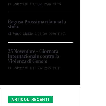
di Redazione
11 Mag 2026 23:05
Ragusa Prossima rilancia la
sfida.
di Peppe Lizzio
24 Gen 2026 11:01
25 Novembre – Giornata
Internazionale contro la
Violenza di Genere
di Redazione
11 Nov 2025 23:11
ARTICOLI RECENTI