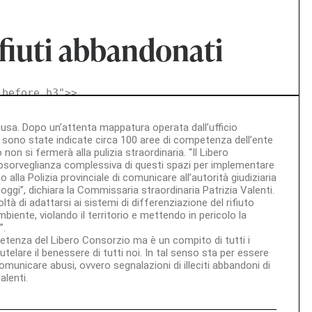
fiuti abbandonati
-before h3">
>
Ragusa. Dopo un’attenta mappatura operata dall’ufficio
ne, sono state indicate circa 100 aree di competenza dell’ente
 non si fermerà alla pulizia straordinaria. “Il Libero
eosorveglianza complessiva di questi spazi per implementare
 alla Polizia provinciale di comunicare all’autorità giudiziaria
 oggi”, dichiara la Commissaria straordinaria Patrizia Valenti.
oltà di adattarsi ai sistemi di differenziazione del rifiuto
biente, violando il territorio e mettendo in pericolo la
”.
etenza del Libero Consorzio ma è un compito di tutti i
utelare il benessere di tutti noi. In tal senso sta per essere
municare abusi, ovvero segnalazioni di illeciti abbandoni di
alenti.