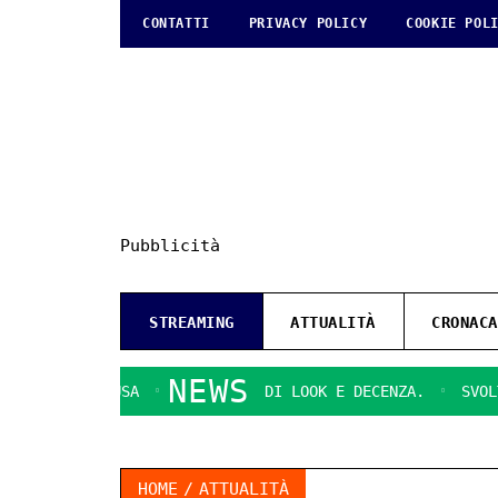
CONTATTI
PRIVACY POLICY
COOKIE POL
Pubblicità
STREAMING
ATTUALITÀ
CRONACA
NEWS
 DI RAGUSA
QUESTIONI DI LOOK E DECENZA.
SVOLTA DEC
HOME
ATTUALITÀ