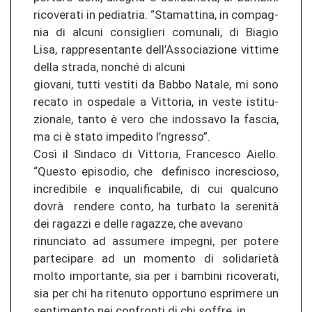
ri­co­ve­ra­ti in pe­dia­tria. “Sta­mat­ti­na, in com­pag­
nia di al­cu­ni con­siglie­ri co­mu­na­li, di Bi­a­gio
Lisa, rap­pre­sen­tan­te dell’As­so­cia­zio­ne vit­ti­me
della stra­da, non­ché di al­cu­ni
gio­v­a­ni, tutti ves­ti­ti da Babbo Na­ta­le, mi sono
re­ca­to in ospe­da­le a Vit­to­ria, in veste is­ti­tu­
zio­na­le, tanto è vero che in­dos­sa­vo la fa­s­cia,
ma ci è stato im­pe­di­to l’ngres­so”.
Così il Sin­da­co di Vit­to­ria, Fran­ces­co Aiel­lo.
“Ques­to ep­iso­dio, che de­fi­nis­co in­cre­s­cio­so,
in­cre­di­bi­le e in­qua­li­fi­ca­bi­le, di cui qual­cu­no
dovrà ren­de­re conto, ha tur­ba­to la serenità
dei ra­ga­z­zi e delle ra­ga­z­ze, che ave­va­no
rin­un­cia­to ad as­su­me­re im­pe­g­ni, per po­te­re
par­te­ci­pa­re ad un mo­men­to di solidarietà
molto im­por­tan­te, sia per i bam­b­i­ni ri­co­ve­ra­ti,
sia per chi ha ri­te­nu­to op­por­tu­no espri­me­re un
sen­ti­men­to nei con­fron­ti di chi sof­fre, in