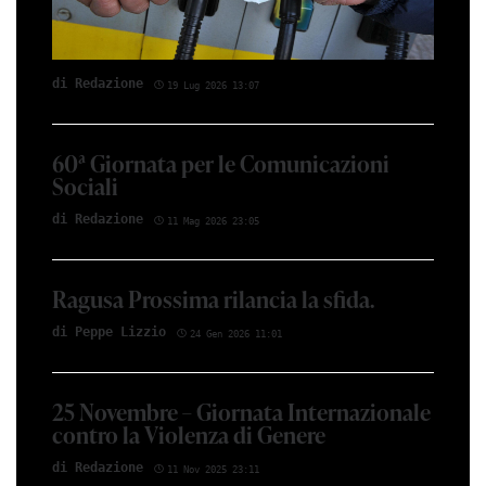
di Red­azio­ne
19 Lug 2026 13:07
60ª Giornata per le Comunicazioni
Sociali
di Red­azio­ne
11 Mag 2026 23:05
Ragusa Prossima rilancia la sfida.
di Peppe Li­z­zio
24 Gen 2026 11:01
25 Novembre – Giornata Internazionale
contro la Violenza di Genere
di Red­azio­ne
11 Nov 2025 23:11