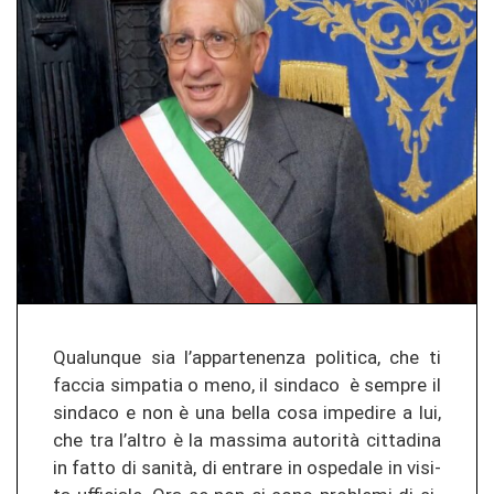
Qua­lun­que sia l’ap­par­te­nen­za po­li­ti­ca, che ti
fac­cia sim­pa­tia o meno, il sin­da­co è sem­pre il
sin­da­co e non è una bella cosa im­pe­di­re a lui,
che tra l’altro è la mas­si­ma autorità cit­ta­di­na
in fatto di sanità, di en­tra­re in ospe­da­le in vi­si­