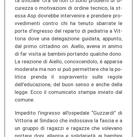
ta uf­fi­cia­le. Ora se non ci sono prob­le­mi di si­
cu­re­z­za o mo­ti­va­zio­ni di or­di­ne tec­ni­co, la st­
es­sa Asp do­vreb­be in­ter­ve­ni­re e pren­de­re pro­
v­ved­imen­ti con­tro chi ha te­nu­to sbar­ra­te le
porte d’in­gres­so del re­par­to di pe­dia­tria a Vit­
to­ria dove una dele­ga­zio­ne gui­da­ta, ap­pun­to,
dal primo cit­ta­di­no on. Aiel­lo, avena in animo
di far vi­si­ta ai bam­b­i­ni por­tan­do qual­che dono.
La re­a­zio­ne di Aiel­lo, co­nos­cen­do­lo, è appar­sa
mo­de­ra­ta ma non si può per­met­te­re che la po­
li­ti­ca pren­da il so­pra­v­ven­to sulle re­go­le
dell’edu­ca­zio­ne, del buon senso e anche della
legge. Ecco il co­mu­ni­ca­to stam­pa in­via­to dal
co­mu­ne.
Im­pe­di­to l’in­gres­so all’ospe­da­le “Gu­z­za­r­di” di
Vit­to­ria al Sin­da­co che in­dos­sa­va la fa­s­cia e a
un grup­po di ra­ga­z­zi e ra­ga­z­ze che vo­le­va­no
por­ta­re doni, al­le­gria e solidarietà, ai bam­b­i­ni