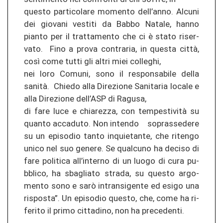
ques­to par­ti­co­la­re mo­men­to dell’anno. Al­cu­ni
dei gio­v­a­ni ves­ti­ti da Babbo Na­ta­le, hanno
pian­to per il tr­at­ta­men­to che ci è stato ri­ser­
va­to. Fino a prova con­tra­ria, in ques­ta città,
così come tutti gli altri miei col­le­ghi,
nei loro Co­mu­ni, sono il re­spon­sa­bi­le della
sanità. Chie­do alla Di­re­zio­ne Sa­ni­ta­ria lo­ca­le e
alla Di­re­zio­ne dell’ASP di Ra­gu­sa,
di fare luce e chia­re­z­za, con tempestività su
quan­to ac­ca­duto. Non in­ten­do so­pras­se­de­re
su un ep­iso­dio tanto in­quie­tan­te, che ri­ten­go
unico nel suo ge­ne­re. Se qual­cu­no ha de­ci­so di
fare po­li­ti­ca all’in­ter­no di un luogo di cura pu­
bbli­co, ha sbag­lia­to stra­da, su ques­to ar­go­
men­to sono e sarò in­trans­igen­te ed esigo una
ris­pos­ta”. Un ep­iso­dio ques­to, che, come ha ri­
fe­ri­to il primo cit­ta­di­no, non ha pre­ce­den­ti.