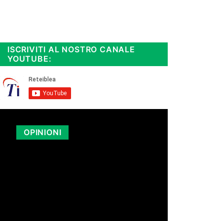
Rimani sempre aggiornato, scopri
la
Diretta TV e le repliche in
streaming. Cloicca qui!
.
ISCRIVITI AL NOSTRO CANALE
YOUTUBE:
OPINIONI