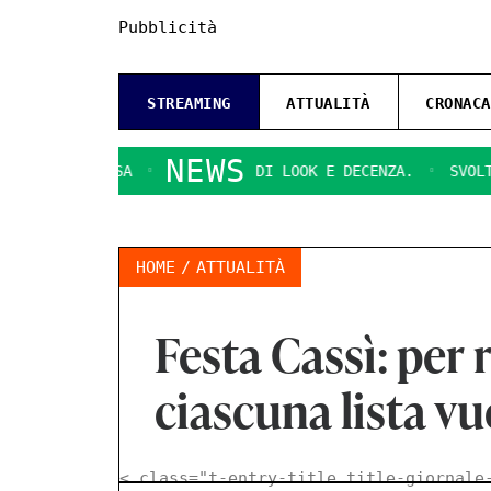
Pubblicità
STREAMING
ATTUALITÀ
CRONACA
NEWS
DI RAGUSA
QUESTIONI DI LOOK E DECENZA.
SVOLTA DEC
HOME
ATTUALITÀ
Festa Cassì: per r
ciascuna lista v
< class="t-entry-title title-giornale