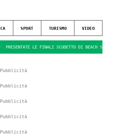
ICA
SPORT
TURISMO
VIDEO
SENTATE LE FINALI SCUDETTO DI BEACH SOCCER
IL GIOCO S
Pubblicità
Pubblicità
Pubblicità
Pubblicità
Pubblicità