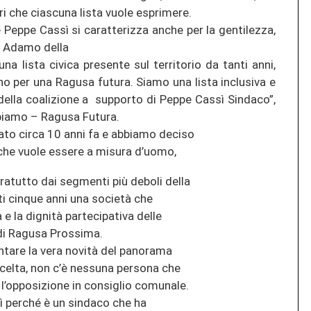
ri che ciascuna lista vuole esprimere.
e Peppe Cassì si caratterizza anche per la gentilezza,
ra Adamo della
 lista civica presente sul territorio da tanti anni,
 per una Ragusa futura. Siamo una lista inclusiva e
 della coalizione a supporto di Peppe Cassì Sindaco”,
ipiamo – Ragusa Futura.
to circa 10 anni fa e abbiamo deciso
 che vuole essere a misura d’uomo,
ratutto dai segmenti più deboli della
i cinque anni una società che
 e la dignità partecipativa delle
 di Ragusa Prossima.
entare la vera novità del panorama
 scelta, non c’è nessuna persona che
l’opposizione in consiglio comunale.
perché è un sindaco che ha