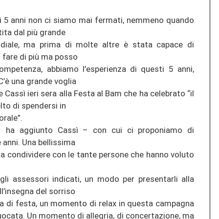
sti 5 anni non ci siamo mai fermati, nemmeno quando
tita dal più grande
iale, ma prima di molte altre è stata capace di
i fare di più ma posso
mpetenza, abbiamo l’esperienza di questi 5 anni,
C’è una grande voglia
e Cassì ieri sera alla Festa al Bam che ha celebrato “il
lto di spendersi in
rale”.
 – ha aggiunto Cassì – con cui ci proponiamo di
 anni. Una bellissima
da condividere con le tante persone che hanno voluto
li assessori indicati, un modo per presentarli alla
ll’insegna del sorriso
ata di festa, un momento di relax in questa campagna
nfuocata. Un momento di allegria, di concertazione, ma