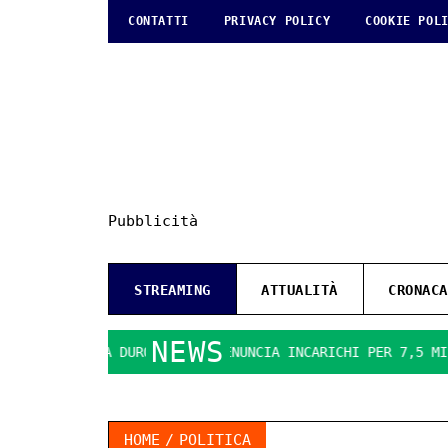
CONTATTI
PRIVACY POLICY
COOKIE POL
Pubblicità
STREAMING
ATTUALITÀ
CRONACA
NEWS
OCO SI FA DURO. IL PD DENUNCIA INCARICHI PER 7,5 MILIONI
HOME
POLITICA