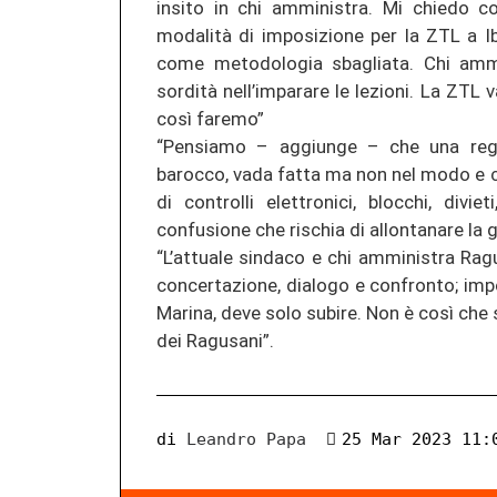
insito in chi amministra. Mi chiedo c
modalità di imposizione per la ZTL a Ibl
come metodologia sbagliata. Chi ammi
sordità nell’imparare le lezioni. La ZTL 
così faremo”
“Pensiamo – aggiunge – che una rego
barocco, vada fatta ma non nel modo e c
di controlli elettronici, blocchi, divi
confusione che rischia di allontanare la ge
“L’attuale sindaco e chi amministra Ra
concertazione, dialogo e confronto; impon
Marina, deve solo subire. Non è così che 
dei Ragusani”.
di
Leandro Papa
25 Mar 2023 11: