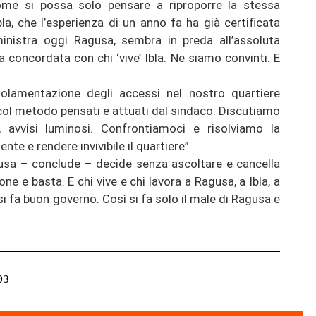
ome si possa solo pensare a riproporre la stessa
a, che l’esperienza di un anno fa ha già certificata
nistra oggi Ragusa, sembra in preda all’assoluta
va concordata con chi ‘vive’ Ibla. Ne siamo convinti. E
lamentazione degli accessi nel nostro quartiere
ol metodo pensati e attuati dal sindaco. Discutiamo
eti, avvisi luminosi. Confrontiamoci e risolviamo la
nte e rendere invivibile il quartiere”
gusa – conclude – decide senza ascoltare e cancella
e e basta. E chi vive e chi lavora a Ragusa, a Ibla, a
si fa buon governo. Così si fa solo il male di Ragusa e
03