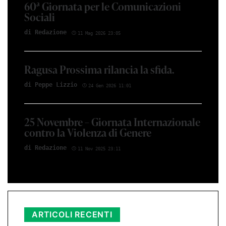
60ª Giornata per le Comunicazioni
Sociali
di Red­azio­ne
11 Mag 2026 23:05
Ragusa Prossima rilancia la sfida.
di Peppe Li­z­zio
24 Gen 2026 11:01
25 Novembre – Giornata Internazionale
contro la Violenza di Genere
di Red­azio­ne
11 Nov 2025 23:11
ARTICOLI RECENTI