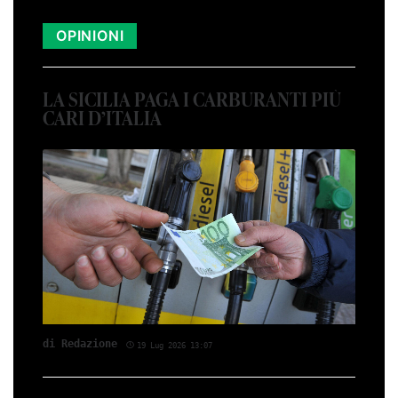
OPINIONI
LA SICILIA PAGA I CARBURANTI PIÙ
CARI D’ITALIA
di Red­azio­ne
19 Lug 2026 13:07