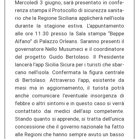
Mercoledì 3 giug­no, sarà pre­sen­ta­to in con­fe­
ren­za stam­pa il Pro­to­col­lo di si­cu­re­z­za sa­ni­ta­
rio che la Re­gio­ne Si­ci­lia­na applicherà nell’isola
du­ran­te la stagio­ne es­ti­va. L’ap­pun­ta­men­to
alle ore 11.30 pres­so la Sala stam­pa “Beppe
Al­fa­no” di Pa­la­z­zo Or­leans. Sa­ran­no pre­sen­ti il
go­ver­na­to­re Nello Mu­su­me­ci e il co­or­di­na­to­re
del pro­get­to Guido Berto­la­so. Il Pre­si­den­te
lancerà l’app Si­ci­lia Si­cu­ra per i tu­ris­ti che sbar­
ca­no nell’isola. Con­fer­ma­ta la fi­gu­ra cen­tra­le
di Berto­la­so. At­tra­ver­so l’app, esis­ten­te da
mesi ma in ag­gior­na­men­to, il tu­ris­ta potrà
anche co­mu­ni­ca­re l’even­tua­le in­sor­gen­za di
febbre o altri sin­to­mi e in ques­to caso si verrà
con­tat­ta­to dai me­di­ci dell’asp com­pe­ten­te.
Stan­do quan­to si ap­pren­de, si tr­at­ta dell’unica
con­ces­sio­ne che il go­ver­no na­zio­na­le ha fatto
alle Re­gio­ni che hanno sem­pre avuto un basso