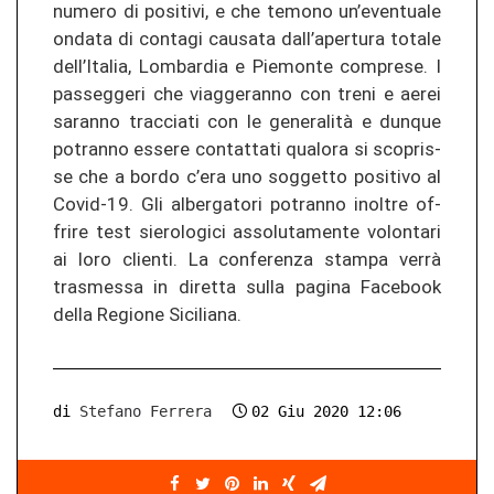
nu­me­ro di po­si­ti­vi, e che te­mo­no un’even­tua­le
on­da­ta di con­ta­gi cau­sa­ta dall’aper­tu­ra to­ta­le
dell’Ita­lia, Lom­bar­dia e Pie­mon­te com­pre­se. I
pas­seg­ge­ri che viag­ge­ran­no con treni e aerei
sa­ran­no trac­cia­ti con le generalità e dun­que
po­tran­no es­se­re con­tat­ta­ti qua­lo­ra si sco­pris­
se che a bordo c’era uno sogget­to po­si­ti­vo al
Covid-​19. Gli al­ber­ga­to­ri po­tran­no in­ol­tre of­
fri­re test siero­lo­gi­ci as­so­lu­ta­men­te vo­lon­ta­ri
ai loro clien­ti. La con­fe­ren­za stam­pa verrà
tras­m­es­sa in di­ret­ta sulla pa­gi­na Facebook
della Re­gio­ne Si­ci­lia­na.
di
Stefano Ferrera
02 Giu 2020 12:06