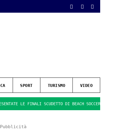
ICA
SPORT
TURISMO
VIDEO
ATE LE FINALI SCUDETTO DI BEACH SOCCER
IL GIOCO SI FA
Pubblicità