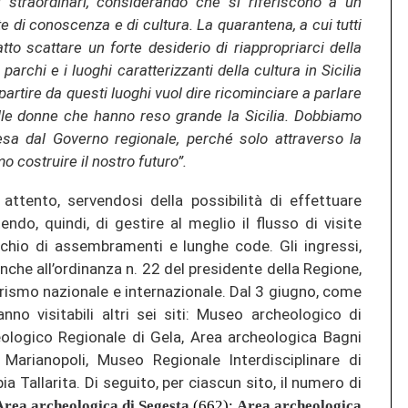
 straordinari, considerando
che si riferiscono a un
 di conoscenza e di cultura. La quarantena, a cui tutti
tto scattare un forte desiderio di riappropriarci della
 parchi e i luoghi caratterizzanti della cultura in Sicilia
artire da questi luoghi vuol dire ricominciare a parlare
delle donne che hanno reso grande la Sicilia. Dobbiamo
esa dal Governo regionale,
perché solo attraverso la
 costruire il nostro futuro”.
attento, servendosi della possibilità di effettuare
do, quindi, di gestire al meglio il flusso di visite
schio di assembramenti e lunghe code. Gli ingressi,
anche all’ordinanza n. 22 del presidente della Regione,
rismo nazionale e internazionale. Dal 3 giugno, come
nno visitabili altri sei siti: Museo archeologico di
ologico Regionale di Gela, Area archeologica Bagni
Marianopoli, Museo Regionale Interdisciplinare di
 Tallarita. Di seguito, per ciascun sito, il numero di
Area archeologica di Segesta
(662);
Area archeologica