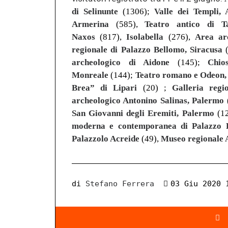
di Selinunte
(1306);
Valle dei Templi, 
Armerina
(585),
Teatro antico di T
Naxos
(817),
Isolabella
(276),
Area arc
regionale di Palazzo Bellomo, Siracusa
(
archeologico di Aidone
(145);
Chi
Monreale
(144);
Teatro romano e Odeon,
Brea” di Lipari
(20)
;
Galleria regi
archeologico Antonino Salinas, Palermo
San Giovanni degli Eremiti, Palermo
(1
moderna e contemporanea di Palazzo 
Palazzolo Acreide
(49),
Museo regionale 
di
Stefano Ferrera
03 Giu 2020 