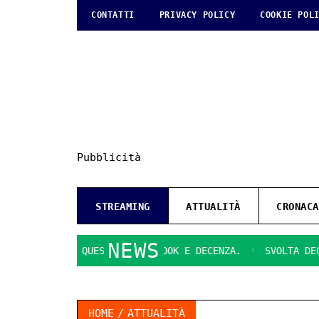
CONTATTI
PRIVACY POLICY
COOKIE POL
Pubblicità
STREAMING
ATTUALITÀ
CRONACA
NEWS
RAGUSA
QUESTIONI DI LOOK E DECENZA.
SVOLTA DECISIV
HOME
ATTUALITÀ