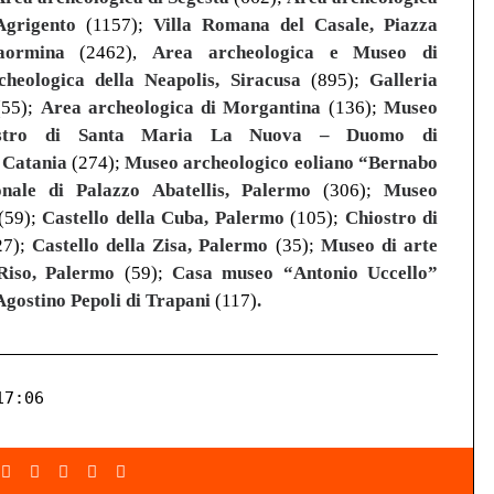
Agrigento
(1157);
Villa Romana del Casale, Piazza
aormina
(2462),
Area archeologica e
Museo di
heologica della Neapolis, Siracusa
(895);
Galleria
55);
Area archeologica di Morgantina
(136);
Museo
ostro di Santa Maria La Nuova – Duomo di
 Catania
(274);
Museo archeologico eoliano “Bernabo
onale di Palazzo Abatellis, Palermo
(306);
Museo
(59);
Castello della Cuba, Palermo
(105);
Chiostro di
27);
Castello della Zisa, Palermo
(35);
Museo di arte
Riso, Palermo
(59);
Casa museo “Antonio Uccello”
Agostino Pepoli di Trapani
(117)
.
17:06