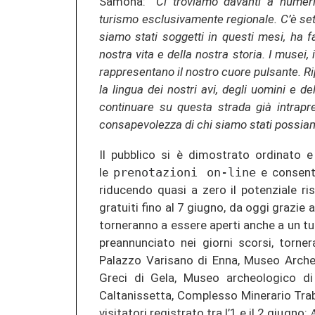
Samonà:
“Ci troviamo davanti a numeri
turismo esclusivamente regionale. C’è sete
siamo stati soggetti in questi mesi, ha fa
nostra vita e della nostra storia. I musei, i
rappresentano il nostro cuore pulsante. Rip
la lingua dei nostri avi, degli uomini e 
continuare su questa strada già intrapr
consapevolezza di chi siamo stati possiamo
Il pubblico si è dimostrato ordinato e 
le
prenotazioni on-line
e consenten
riducendo quasi a zero il potenziale ri
gratuiti fino al 7 giugno, da oggi grazie 
torneranno a essere aperti anche a un tu
preannunciato nei giorni scorsi, tornera
Palazzo Varisano di Enna, Museo Arche
Greci di Gela, Museo archeologico di 
Caltanissetta, Complesso Minerario Trabia
visitatori registrato tra l’1 e il 2 giugno: