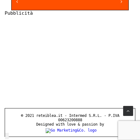
Pubblicità
© 2021 reteiblea.it - Intermed S.R.L. - P.IVA
00623200888
Designed with love & passion by