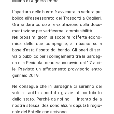
Milano e l’Alghero-​Roma.
L’aper­tu­ra delle buste è av­ve­nu­ta in se­duta pu­
bbli­ca all’as­ses­so­ra­to dei Tras­por­ti a Cag­lia­ri.
Ora si darà corso alla va­lu­ta­zio­ne della do­cu­
men­ta­zio­ne per ve­ri­fi­car­ne l’ammissibilità.
Nei pros­si­mi gior­ni si scoprirà l’of­fer­ta eco­no­
mi­ca delle due com­pag­nie, al ri­bas­so sulla
base d’asta fis­sa­ta dal bando. Gli oneri di ser­
vi­zio pu­bbli­co per i col­le­ga­men­ti tra la Sarde­g­
na e la Pe­ni­so­la pren­de­ran­no avvio dal 17 ap­ri­
le. Pre­vis­to un af­fi­d­amen­to pro­v­vi­so­rio entro
gen­naio 2019.
Ne consegue che in Sarde­g­na ci sa­ran­no dei
voli a ta­rif­fa scon­ta­ta gra­zie al con­tri­bu­to
dello stato. Perchè da noi no!!! In­tan­to della
nos­tra st­es­sa idea sono al­cu­ni de­pu­ta­ti re­gio­
na­le del 5stel­le che scri­vo­no: