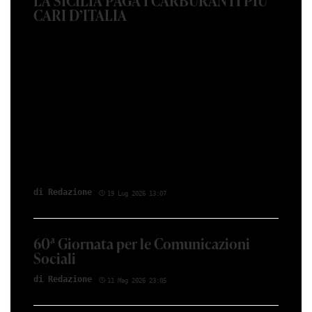
LA SICILIA PAGA I CARBURANTI PIÙ
CARI D’ITALIA
di Red­azio­ne
19 Lug 2026 13:07
60ª Giornata per le Comunicazioni
Sociali
di Red­azio­ne
11 Mag 2026 23:05