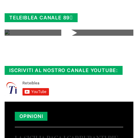
TELEIBLEA CANALE 89
Rimani sempre aggiornato, scopri la
Diretta TV e le repliche in streaming.
Cloicca qui!
.
ISCRIVITI AL NOSTRO CANALE YOUTUBE:
OPINIONI