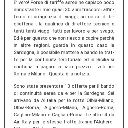
E’ vero! Forse di ta­rif­fe aeree ne ca­pis­co poco
no­no­stan­te i mie quasi 30 anni tras­cor­si all’in­
ter­no di un’agen­zia di viag­gi, un corso di bi­
gliet­te­ria , la qua­li­fi­ca di di­ret­to­re tec­ni­co e
tanti tanti viag­gi fatti per la­vo­ro e per svago.
Ed è per ques­to che non ries­co a ca­pi­re perchè
in altre re­gio­ni, guar­da in ques­to caso la
Sarde­g­na, è pos­si­bi­le met­te­re a bando le tr­at­
te per la continuità ter­ri­to­ria­le ed in Si­ci­lia si
con­ti­nua a pa­ga­re a caro pre­z­zo i voli per
Roma e Mi­la­no Ques­ta è la no­ti­zia.
Sono state pre­sen­ta­te 10 of­fer­te per il bando
di continuità aerea da e per la Sarde­g­na. Sei
ar­ri­va­no da Ali­ta­lia per le rotte Olbia-​Milano,
Olbia-​Roma, Alghero-​Milano, Alghero-​Roma,
Cagliari-​Milano e Cagliari-​Roma. Le altre 4 da
Air Italy per le st­es­se tr­at­te tran­ne l’Alghero-​