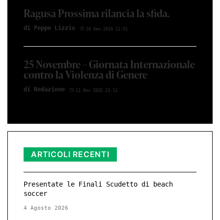
Ragusa Prossima rilancia la sfida.
di Peppe Li­z­zio
24 Gen 2026 11:01
25 Novembre – Giornata Internazionale
contro la Violenza di Genere
di Red­azio­ne
11 Nov 2025 23:11
ARTICOLI RECENTI
Presentate le Finali Scudetto di beach
soccer
4 Agosto 2026