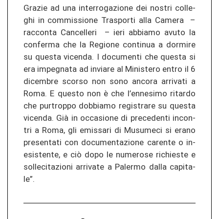
Gra­zie ad una in­ter­ro­ga­zio­ne dei nos­tri col­le­
ghi in com­mis­sio­ne Tras­por­ti alla Ca­me­ra –
rac­con­ta Can­cel­le­ri – ieri ab­bia­mo avuto la
con­fer­ma che la Re­gio­ne con­ti­nua a dor­mi­re
su ques­ta vi­cen­da. I do­cu­men­ti che ques­ta si
era im­pe­g­na­ta ad in­via­re al Mi­nis­te­ro entro il 6
di­cem­bre scor­so non sono an­co­ra ar­ri­va­ti a
Roma. E ques­to non è che l’en­ne­si­mo ri­tar­do
che pur­trop­po dob­bia­mo re­gis­tra­re su ques­ta
vi­cen­da. Già in oc­ca­sio­ne di pre­ce­den­ti in­con­
tri a Roma, gli emis­sa­ri di Mu­su­me­ci si erano
pre­sen­ta­ti con do­cu­men­ta­zio­ne ca­ren­te o in­
esis­ten­te, e ciò dopo le nu­me­ro­se ri­chies­te e
sol­le­ci­ta­zio­ni ar­ri­va­te a Pa­ler­mo dalla ca­pi­ta­
le”.