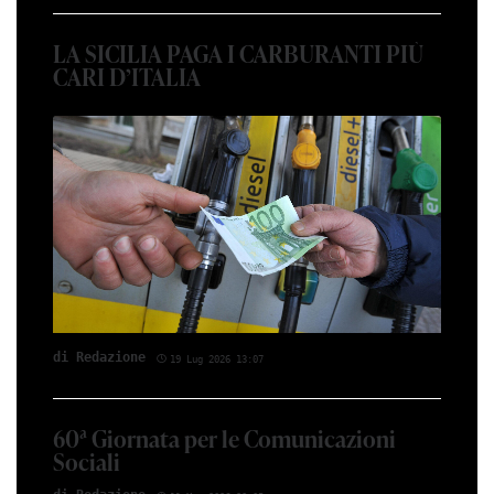
LA SICILIA PAGA I CARBURANTI PIÙ
CARI D’ITALIA
di Red­azio­ne
19 Lug 2026 13:07
60ª Giornata per le Comunicazioni
Sociali