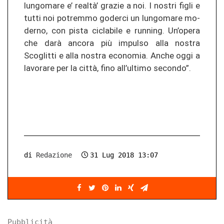
lun­go­ma­re e’ realtà’ gra­zie a noi. I nos­tri figli e
tutti noi po­trem­mo go­der­ci un lun­go­ma­re mo­
der­no, con pista ci­cla­bi­le e run­ning. Un’opera
che darà an­co­ra più im­pul­so alla nos­tra
Scoglit­ti e alla nos­tra eco­no­mia. Anche oggi a
la­vo­ra­re per la città, fino all’ul­ti­mo se­con­do”.
di
Redazione
31 Lug 2018 13:07
Pubblicità