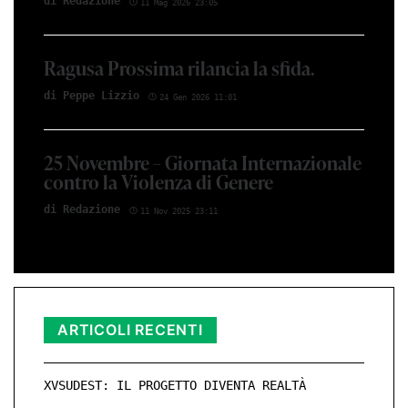
di Red­azio­ne
11 Mag 2026 23:05
Ragusa Prossima rilancia la sfida.
di Peppe Li­z­zio
24 Gen 2026 11:01
25 Novembre – Giornata Internazionale
contro la Violenza di Genere
di Red­azio­ne
11 Nov 2025 23:11
ARTICOLI RECENTI
XVSUDEST: IL PROGETTO DIVENTA REALTÀ