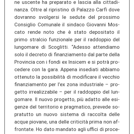
ne us­cen­te ha pre­pa­ra­to e la­s­cia alla cit­ta­di­
nan­za. Oltre al ri­pris­ti­no di Pa­la­z­zo Carfì dove
do­vran­no svol­ger­si le se­dute del pros­si­mo
Con­siglio Co­mu­na­le il sin­da­co Gio­van­ni Mos­
ca­to rende noto che è stato de­po­si­ta­to il
primo stral­cio fun­zio­na­le per il ra­ddop­pio del
lun­go­ma­re di Scoglit­ti. “Ad­es­so at­ten­dia­mo
solo il de­cre­to di fi­nan­zia­men­to dal parte della
Pro­vin­cia con i fondi ex Ins­icem e si potrà pro­
ce­de­re con la gara. Ap­pe­na in­se­dia­ti ab­bia­mo
ot­te­nu­to la possibilità di mo­di­fi­ca­re il vec­chio
fi­nan­zia­men­to per l’ex zona in­du­stria­le – pro­
get­to ir­rea­li­z­za­bi­le – per il ra­ddop­pio del lun­
go­ma­re. Il nuovo pro­get­to, più adat­to alle esi­
gen­ze del ter­ri­to­rio e prag­ma­ti­co, pre­ve­de so­
pra­tut­to un nuovo sis­te­ma di rac­col­ta delle
acque pio­va­ne, una delle criticità prima non af­
fron­ta­te. Ho dato man­da­to agli uf­fi­ci di pro­ce­