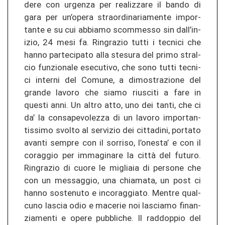
de­re con ur­gen­za per re­a­li­z­za­re il bando di
gara per un’opera stra­or­di­na­ria­men­te im­por­
tan­te e su cui ab­bia­mo scomm­es­so sin dall’in­
izio, 24 mesi fa. Rin­gra­zio tutti i tec­ni­ci che
hanno par­te­ci­pa­to alla stesu­ra del primo stral­
cio fun­zio­na­le ese­cu­ti­vo, che sono tutti tec­ni­
ci in­ter­ni del Co­mu­ne, a di­mos­tra­zio­ne del
gran­de la­vo­ro che siamo rius­ci­ti a fare in
ques­ti anni. Un altro atto, uno dei tanti, che ci
da’ la con­sa­pe­vo­le­z­za di un la­vo­ro im­por­tan­
tis­si­mo svol­to al ser­vi­zio dei cit­ta­di­ni, por­ta­to
avan­ti sem­pre con il sor­ri­so, l’ones­ta’ e con il
co­r­ag­gio per im­ma­gi­na­re la città del fu­tu­ro.
Rin­gra­zio di cuore le migliaia di per­so­ne che
con un mes­sag­gio, una chia­ma­ta, un post ci
hanno sos­te­nu­to e in­co­r­ag­gia­to. Men­tre qual­
cu­no la­s­cia odio e ma­ce­rie noi la­s­cia­mo fi­nan­
zia­men­ti e opere pu­bbli­che. Il ra­ddop­pio del