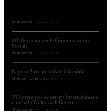
di Redazione
19 Lug 2026 13:07
60ª Giornata per le Comunicazioni
Sociali
di Redazione
11 Mag 2026 23:05
Ragusa Prossima rilancia la sfida.
di Peppe Lizzio
24 Gen 2026 11:01
25 Novembre – Giornata Internazionale
contro la Violenza di Genere
di Redazione
11 Nov 2025 23:11