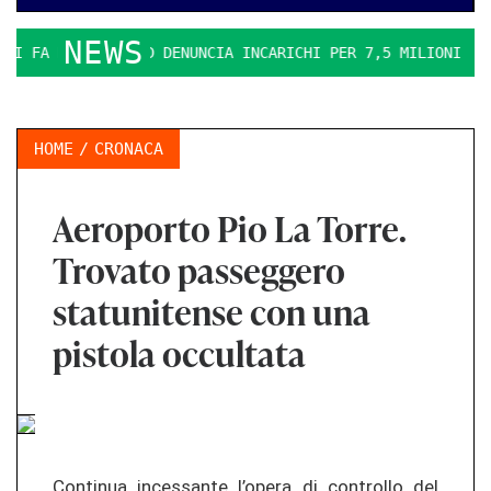
NEWS
 FA DURO. IL PD DENUNCIA INCARICHI PER 7,5 MILIONI
LA
HOME
CRONACA
Aeroporto Pio La Torre.
Trovato passeggero
statunitense con una
pistola occultata
Continua incessante l’opera di controllo del