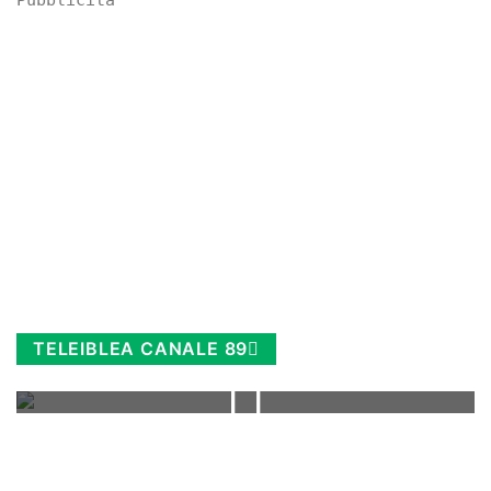
Pubblicità
TELEIBLEA CANALE 89
Rimani sempre aggiornato, scopri la
Diretta TV e le repliche in streaming.