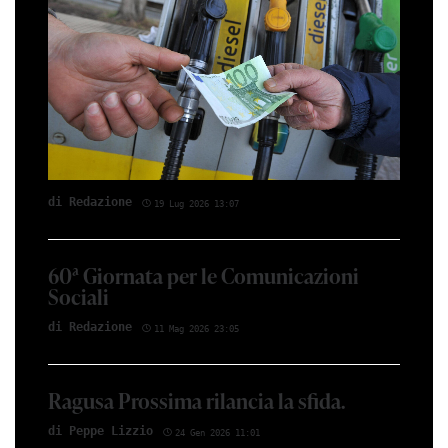
di Red­azio­ne
19 Lug 2026 13:07
60ª Giornata per le Comunicazioni
Sociali
di Red­azio­ne
11 Mag 2026 23:05
Ragusa Prossima rilancia la sfida.
di Peppe Li­z­zio
24 Gen 2026 11:01