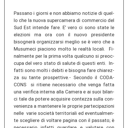
Pas­sa­no i gior­ni e non ab­bia­mo no­ti­zie di quel­
lo che la nuova su­per­ca­me­ra di com­mer­cio del
Sud Est in­ten­de fare. E’ vero ci sono state le
ele­zio­ni ma ora con il nuovo pre­si­den­te
bisognerà or­ga­ni­z­za­r­si meg­lio se è vero che a
Mu­su­me­ci pia­c­io­no molto le realtà lo­ca­li. Fi­
nal­men­te per la prima volta qual­cu­no si pre­oc­
cu­pa del vero stato di sa­lu­te di ques­ti enti. In­
fat­ti sono molti i de­bi­ti e bi­so­gna fare chia­re­z­
za su tante pro­s­pet­ti­ve.- Se­con­do il CO­DA­
CONS si ri­tie­ne ne­ces­sa­rio che venga fatta
una ve­ri­fi­ca in­ter­na alla Ca­me­ra e ai suoi bi­lan­
ci tale da po­te­re ac­quisire con­te­z­za sulla con­
ve­nien­za a man­te­ne­re le pro­prie par­te­ci­pa­zio­ni
nelle varie società ter­ri­to­ria­li ed even­tual­men­
te sceg­lie­re di vol­ta­re pa­gi­na con il pas­sa­to; è
ne­ces­sa­rio in­fat­ti guar­da­re e va­lu­ta­re con