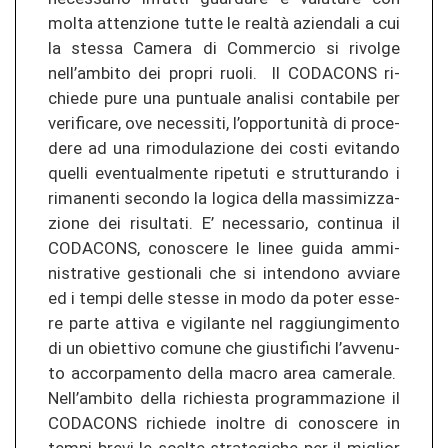
molta at­ten­zio­ne tutte le realtà azien­da­li a cui
la st­es­sa Ca­me­ra di Com­mer­cio si ri­vol­ge
nell’amb­ito dei pro­pri ruoli. Il CO­DA­CONS ri­
chie­de pure una pun­tua­le ana­li­si con­ta­bi­le per
ve­ri­fi­ca­re, ove ne­ces­si­ti, l’opportunità di pro­ce­
de­re ad una ri­mo­du­la­zio­ne dei costi evi­tan­do
quel­li even­tual­men­te ri­pe­tu­ti e strut­tu­ran­do i
ri­ma­nen­ti se­con­do la lo­gi­ca della mas­si­mi­z­za­
zio­ne dei ri­sul­ta­ti. E’ ne­ces­sa­rio, con­ti­nua il
CO­DA­CONS, co­nos­ce­re le linee guida am­mi­
nis­tra­ti­ve ges­tio­na­li che si in­ten­do­no av­via­re
ed i tempi delle st­es­se in modo da poter es­se­
re parte at­ti­va e vi­gi­lan­te nel rag­g­iun­gi­men­to
di un ob­iet­ti­vo co­mu­ne che gius­ti­fi­chi l’av­ve­nu­
to ac­cor­pa­men­to della macro area ca­me­ra­le.
Nell’amb­ito della ri­chies­ta pro­gram­ma­zio­ne il
CO­DA­CONS ri­chie­de in­ol­tre di co­nos­ce­re in