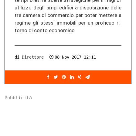
tempi brevi le scel­te stra­te­gi­che per il miglior
uti­li­z­zo degli ampi edi­fi­ci a dis­po­si­zio­ne delle
tre ca­me­re di com­mer­cio per poter met­te­re a
re­gi­me gli st­es­si immo­bi­li per un pro­fi­cuo ri­
tor­no di conto eco­no­mi­co
di
Direttore
08 Nov 2017 12:11
Pubblicità