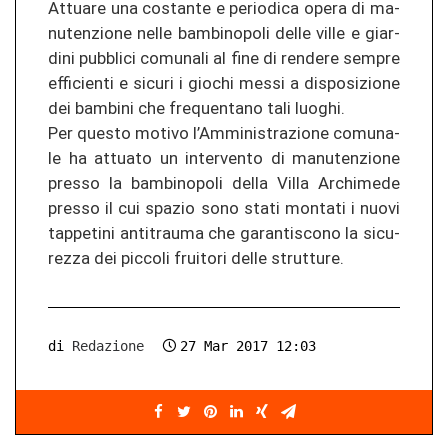
At­tua­re una cos­tan­te e pe­rio­di­ca opera di ma­
nu­ten­zio­ne nelle bam­bi­no­po­li delle ville e giar­
di­ni pu­bbli­ci co­mu­na­li al fine di ren­de­re sem­pre
ef­fi­cien­ti e si­cu­ri i gio­chi messi a dis­po­si­zio­ne
dei bam­b­i­ni che fre­quen­ta­no tali luo­ghi.
Per ques­to mo­ti­vo l’Am­mi­nis­tra­zio­ne co­mu­na­
le ha at­tua­to un in­ter­ven­to di ma­nu­ten­zio­ne
pres­so la bam­bi­no­po­li della Villa Ar­chi­me­de
pres­so il cui spa­zio sono stati mon­ta­ti i nuovi
tap­pe­ti­ni an­ti­trau­ma che ga­ran­tis­co­no la si­cu­
re­z­za dei pic­co­li frui­to­ri delle strut­tu­re.
di
Redazione
27 Mar 2017 12:03