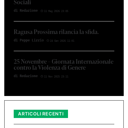
Sociali
di Red­azio­ne
11 Mag 2026 23:05
Ragusa Prossima rilancia la sfida.
di Peppe Li­z­zio
24 Gen 2026 11:01
25 Novembre – Giornata Internazionale
contro la Violenza di Genere
di Red­azio­ne
11 Nov 2025 23:11
ARTICOLI RECENTI