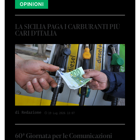
OPINIONI
LA SICILIA PAGA I CARBURANTI PIÙ
CARI D’ITALIA
di Red­azio­ne
19 Lug 2026 13:07
60ª Giornata per le Comunicazioni