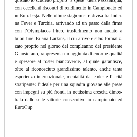
quis­ta­to lo scu­det­to pro­prio “a spese” della Pas­sa­lac­qua,
con ec­cel­len­ti ris­con­tri di ren­di­men­to in Cam­pio­na­to ed
in EuroLe­ga. Nelle ul­ti­me stagio­ni si è di­vi­sa tra In­dia­
na Fever e Tur­chia, ar­ri­van­do ad un passo dalla firma
con l’Olym­pia­cos Pireo, tras­fe­rimen­to non an­da­to a
buon fine. Er­la­na Larkins, il cui ar­ri­vo è sttao for­ma­li­z­
za­to pro­prio nel gior­no del com­plean­no del pre­si­den­te
Gian­s­te­fa­no, rap­pre­sen­ta un’ag­giun­ta di enor­me qualità
e spes­so­re al ros­ter bi­an­co­ver­de, al quale ga­ran­tis­ce,
oltre al ri­co­nos­ciu­to gran­dis­si­mo ta­len­to, anche tanta
espe­rien­za in­ter­na­zio­na­le, mentalità da lea­der e fisicità
stra­ri­pan­te: l’idea­le per una squa­dra gio­va­ne alle prese
con im­pe­g­ni su più fron­ti, in net­tis­si­ma cres­ci­ta di­mos­
tra­ta dalle sette vit­to­rie con­se­cu­ti­ve in cam­pio­na­to ed
Eu­ro­Cup.