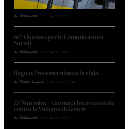
di Red­azio­ne
19 Lug 2026 13:07
60ª Giornata per le Comunicazioni
Sociali
di Red­azio­ne
11 Mag 2026 23:05
Ragusa Prossima rilancia la sfida.
di Peppe Li­z­zio
24 Gen 2026 11:01
25 Novembre – Giornata Internazionale
contro la Violenza di Genere
di Red­azio­ne
11 Nov 2025 23:11