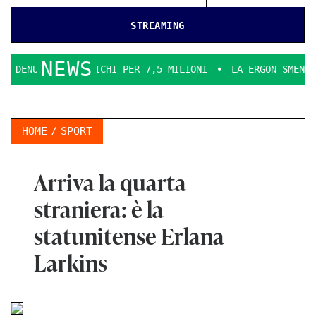
STREAMING
NEWS
 INCARICHI PER 7,5 MILIONI
LA ERGON SMENTICE
LA C
HOME
SPORT
Arriva la quarta
straniera: è la
statunitense Erlana
Larkins