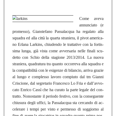
Come aveva
an­nun­cia­to (e
prom­es­so), Gian­s­te­fa­no Pas­sa­lac­qua ha re­ga­la­to alla
squa­dra ed alla città la quar­ta stra­nie­ra, il pivot ame­ri­ca­
no Er­la­na Larkins, chiu­den­do le tr­at­ta­ti­ve con la for­tis­
si­ma lunga, già vista come av­ver­sa­ria nelle fi­na­li scu­
det­to con Schio della stagio­ne 2013/2014. La nuova
stra­nie­ra, qua­dra­tu­ra tra quan­to oc­cor­re­va alla squa­dra e
la compatibilità con le esi­gen­ze di bi­lan­cio, ar­ri­va gra­zie
al lungo e com­ples­so la­vo­ro com­piu­to dal tm Gi­an­ni
Cri­scio­ne, dal se­gre­ta­rio Fran­ces­co Lo Fria e dall’av­vo­
ca­to En­ri­co Cassì che ha cu­ra­to la parte le­ga­le del con­
tr­at­to. No­no­stan­te il pe­rio­do fes­ti­vo, con la conseguen­te
chius­u­ra degli uf­fi­ci, la Pas­sa­lac­qua sta cer­can­do di ac­
ce­le­ra­re i tempi per visto e perm­es­so di soggior­no al
fine di avere la gio­ca­tri­ce in squa­dra quan­to prima pos­