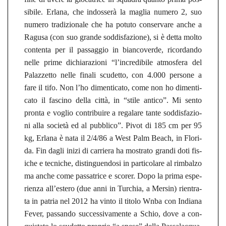
si­bi­le. Er­la­na, che indosserà la mag­lia nu­me­ro 2, suo
nu­me­ro tra­di­zio­na­le che ha po­tu­to con­ser­va­re anche a
Ra­gu­sa (con suo gran­de sod­dis­fa­zio­ne), si è detta molto
con­ten­ta per il pas­sag­gio in bi­an­co­ver­de, ri­cor­dan­do
nelle prime di­chia­ra­zio­ni “l’in­cre­di­bi­le at­mos­fe­ra del
Pa­la­z­zet­to nelle fi­na­li scu­det­to, con 4.000 per­so­ne a
fare il tifo. Non l’ho dimen­ti­ca­to, come non ho dimen­ti­
ca­to il fas­ci­no della città, in “stile an­ti­co”. Mi sento
pron­ta e voglio con­tri­bui­re a re­ga­la­re tante sod­dis­fa­zio­
ni alla società ed al pu­bbli­co”. Pivot di 185 cm per 95
kg, Er­la­na è nata il 2/4/86 a West Palm Beach, in Flo­ri­
da. Fin dagli inizi di car­rie­ra ha mos­tra­to gran­di doti fis­
iche e tec­ni­che, di­stin­guen­do­si in par­ti­co­la­re al rim­bal­zo
ma anche come pas­sa­tri­ce e sco­rer. Dopo la prima espe­
rien­za all’este­ro (due anni in Tur­chia, a Mer­sin) rien­tra­
ta in pa­tria nel 2012 ha vinto il ti­to­lo Wnba con In­dia­na
Fever, pas­san­do suc­ces­si­va­men­te a Schio, dove a con­